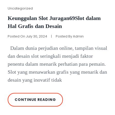
DI
SLOT
Cat
Uncategorized
BROSLOT88
Links
Keunggulan Slot Juragan69Slot dalam
Hal Grafis dan Desain
Posted On
July 30, 2024
|
Posted By
Admin
Dalam dunia perjudian online, tampilan visual
dan desain slot seringkali menjadi faktor
penentu dalam menarik perhatian para pemain.
Slot yang menawarkan grafis yang menarik dan
desain yang inovatif tidak
KEUNGGULAN
CONTINUE READING
SLOT
JURAGAN69SLOT
DALAM