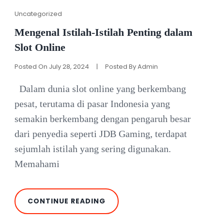
SLOT
ONLINE
Cat
Uncategorized
SETAN
Links
69
Mengenal Istilah-Istilah Penting dalam
Slot Online
Posted On
July 28, 2024
|
Posted By
Admin
Dalam dunia slot online yang berkembang
pesat, terutama di pasar Indonesia yang
semakin berkembang dengan pengaruh besar
dari penyedia seperti JDB Gaming, terdapat
sejumlah istilah yang sering digunakan.
Memahami
MENGENAL
CONTINUE READING
ISTILAH-