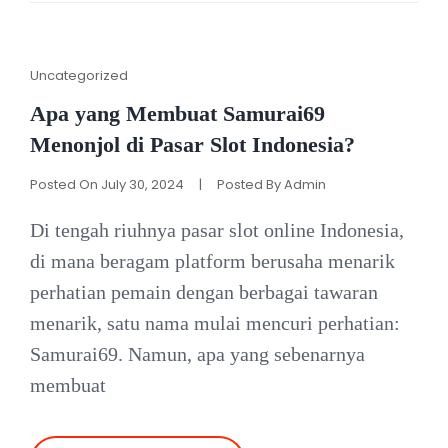
HAL
GRAFIS
DAN
DESAIN
Cat
Uncategorized
Links
Apa yang Membuat Samurai69
Menonjol di Pasar Slot Indonesia?
Posted On
July 30, 2024
|
Posted By
Admin
Di tengah riuhnya pasar slot online Indonesia,
di mana beragam platform berusaha menarik
perhatian pemain dengan berbagai tawaran
menarik, satu nama mulai mencuri perhatian:
Samurai69. Namun, apa yang sebenarnya
membuat