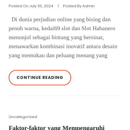
Posted On
July 30, 2024
|
Posted By
Admin
Di dunia perjudian online yang bising dan
penuh warna, kedai69 slot dan Slot Habanero
menonjol sebagai bintang yang bersinar,
menawarkan kombinasi inovatif antara desain
yang memukau dan peluang menang yang
KEDAI69
CONTINUE READING
SLOT:
PANDUAN
UNTUK
MENGOPTIMALKAN
PENGALAMAN
BERMAIN
SLOT
Cat
Uncategorized
HABANERO
Links
Faktor-faktor yang Mempengaruhi