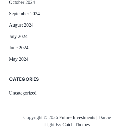
October 2024
September 2024
August 2024
July 2024
June 2024
May 2024
CATEGORIES
Uncategorized
Copyright © 2026
Future Investments
|
Darcie
Light By
Catch Themes