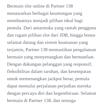
Bermain slot online di Partner 138
menawarkan berbagai keuntungan yang
membuatnya menjadi pilihan ideal bagi
pemula. Dari antarmuka yang ramah pengguna
dan ragam pilihan slot dari JDB, hingga bonus
selamat datang dan sistem keamanan yang
terjamin, Partner 138 memastikan pengalaman
bermain yang menyenangkan dan bermanfaat.
Dengan dukungan pelanggan yang responsif,
fleksibilitas dalam taruhan, dan kesempatan
untuk memenangkan jackpot besar, pemula
dapat memulai perjalanan perjudian mereka
dengan percaya diri dan kegembiraan. Selamat
bermain di Partner 138, dan semoga