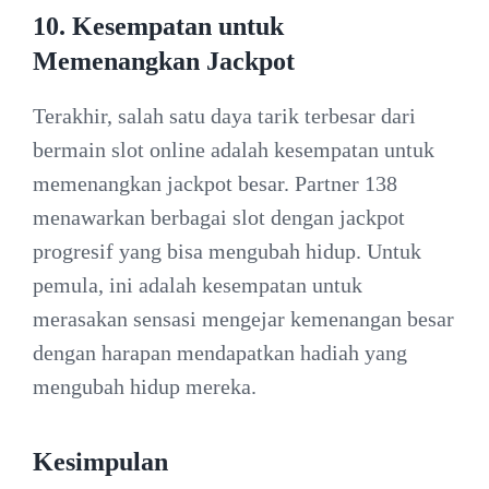
10. Kesempatan untuk
Memenangkan Jackpot
Terakhir, salah satu daya tarik terbesar dari
bermain slot online adalah kesempatan untuk
memenangkan jackpot besar. Partner 138
menawarkan berbagai slot dengan jackpot
progresif yang bisa mengubah hidup. Untuk
pemula, ini adalah kesempatan untuk
merasakan sensasi mengejar kemenangan besar
dengan harapan mendapatkan hadiah yang
mengubah hidup mereka.
Kesimpulan