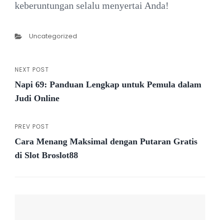
keberuntungan selalu menyertai Anda!
Categories
Uncategorized
NEXT POST
Post
Next
Napi 69: Panduan Lengkap untuk Pemula dalam
Post
navigation
Judi Online
PREV POST
Previous
Cara Menang Maksimal dengan Putaran Gratis
Post
di Slot Broslot88