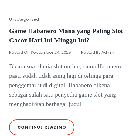
PULSA
TANPA
POTONGAN
MENANGANI
Cat
Uncategorized
WITHDRAW
Links
PENARIKAN
Game Habanero Mana yang Paling Slot
Gacor Hari Ini Minggu Ini?
Posted On
September 24, 2025
|
Posted By
Admin
Bicara soal dunia slot online, nama Habanero
pasti sudah tidak asing lagi di telinga para
penggemar judi digital. Habanero dikenal
sebagai salah satu penyedia game slot yang
menghadirkan berbagai judul
GAME
CONTINUE READING
HABANERO