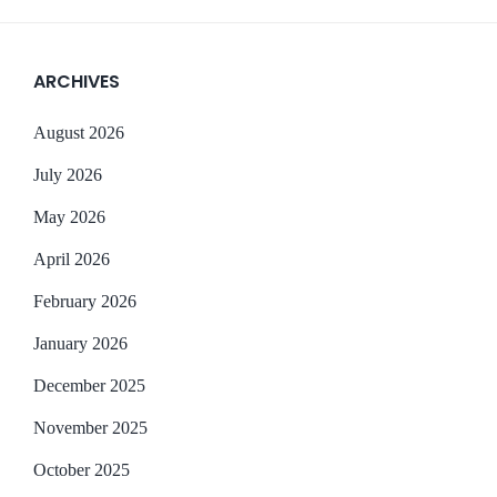
ARCHIVES
August 2026
July 2026
May 2026
April 2026
February 2026
January 2026
December 2025
November 2025
October 2025