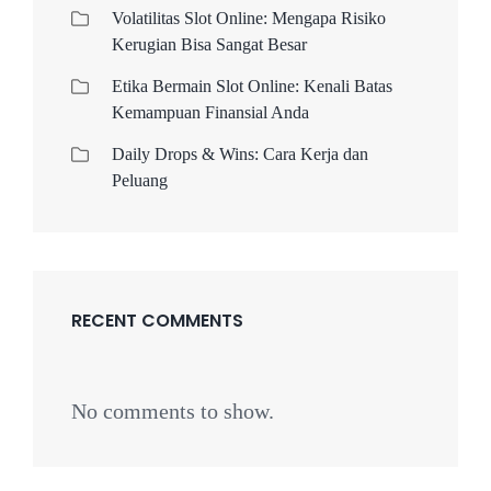
Volatilitas Slot Online: Mengapa Risiko
Kerugian Bisa Sangat Besar
Etika Bermain Slot Online: Kenali Batas
Kemampuan Finansial Anda
Daily Drops & Wins: Cara Kerja dan
Peluang
RECENT COMMENTS
No comments to show.