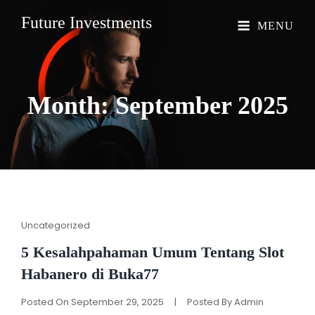
Future Investments
MENU
Month: September
2025
Cat
Uncategorized
Links
5 Kesalahpahaman Umum Tentang Slot
Habanero di Buka77
Posted On
September 29, 2025
|
Posted By
Admin