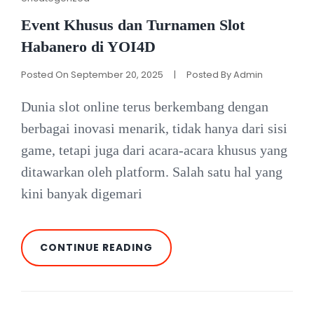
Links
Event Khusus dan Turnamen Slot
Habanero di YOI4D
Posted On
September 20, 2025
|
Posted By
Admin
Dunia slot online terus berkembang dengan
berbagai inovasi menarik, tidak hanya dari sisi
game, tetapi juga dari acara-acara khusus yang
ditawarkan oleh platform. Salah satu hal yang
kini banyak digemari
EVENT
CONTINUE READING
KHUSUS
DAN
TURNAMEN
SLOT
HABANERO