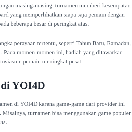
ntungan masing-masing, turnamen memberi kesempatan
oard yang memperlihatkan siapa saja pemain dengan
pada beberapa besar di peringkat atas.
rangka perayaan tertentu, seperti Tahun Baru, Ramadan,
iri. Pada momen-momen ini, hadiah yang ditawarkan
antusiasme pemain meningkat pesat.
 di YOI4D
namen di YOI4D karena game-game dari provider ini
rik. Misalnya, turnamen bisa menggunakan game populer
ons
.