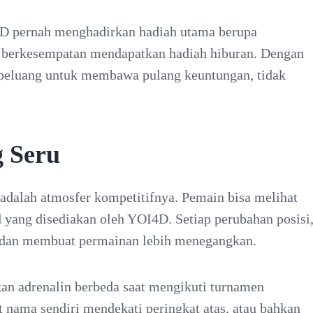
I4D pernah menghadirkan hadiah utama berupa
ap berkesempatan mendapatkan hadiah hiburan. Dengan
 peluang untuk membawa pulang keuntungan, tidak
g Seru
t adalah atmosfer kompetitifnya. Pemain bisa melihat
d yang disediakan oleh YOI4D. Setiap perubahan posisi
ri dan membuat permainan lebih menegangkan.
 adrenalin berbeda saat mengikuti turnamen
 nama sendiri mendekati peringkat atas, atau bahkan