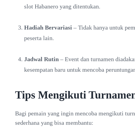
slot Habanero yang ditentukan.
Hadiah Bervariasi
– Tidak hanya untuk pem
peserta lain.
Jadwal Rutin
– Event dan turnamen diadakan
kesempatan baru untuk mencoba peruntunga
Tips Mengikuti Turnamen
Bagi pemain yang ingin mencoba mengikuti turn
sederhana yang bisa membantu: