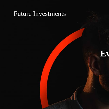
Future Investments
Ev