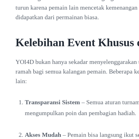
turun karena pemain lain mencetak kemenangan l
didapatkan dari permainan biasa.
Kelebihan Event Khusus
YOI4D bukan hanya sekadar menyelenggarakan t
ramah bagi semua kalangan pemain. Beberapa k
lain:
Transparansi Sistem
– Semua aturan turname
mengumpulkan poin dan pembagian hadiah.
Akses Mudah
– Pemain bisa langsung ikut se