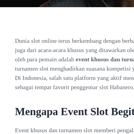
Dunia slot online terus berkembang dengan berbag
juga dari acara-acara khusus yang ditawarkan ol
oleh para pemain adalah
event khusus dan turn
turnamen slot menghadirkan suasana kompetisi 
Di Indonesia, salah satu platform yang aktif men
sebagai tempat favorit penggemar slot Habanero
Mengapa Event Slot Begi
Event khusus dan turnamen slot memberi pengala