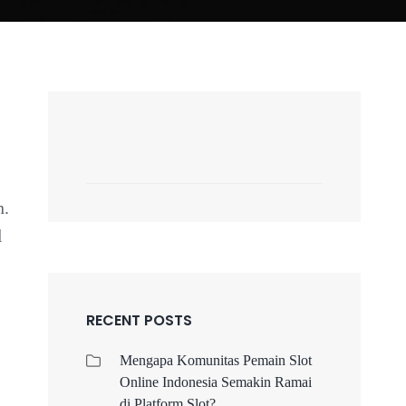
n.
l
RECENT POSTS
Mengapa Komunitas Pemain Slot
Online Indonesia Semakin Ramai
di Platform Slot?