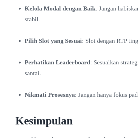
Kelola Modal dengan Baik
: Jangan habiska
stabil.
Pilih Slot yang Sesuai
: Slot dengan RTP tin
Perhatikan Leaderboard
: Sesuaikan strate
santai.
Nikmati Prosesnya
: Jangan hanya fokus pad
Kesimpulan