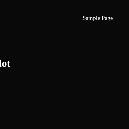
Sample Page
lot