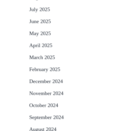
July 2025
June 2025
May 2025
April 2025
March 2025
February 2025
December 2024
November 2024
October 2024
September 2024
August 2024