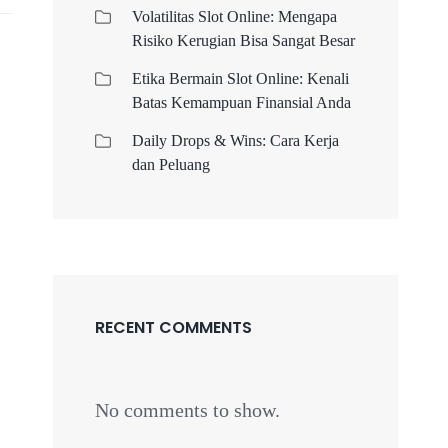
Volatilitas Slot Online: Mengapa
Risiko Kerugian Bisa Sangat Besar
Etika Bermain Slot Online: Kenali
Batas Kemampuan Finansial Anda
Daily Drops & Wins: Cara Kerja
dan Peluang
RECENT COMMENTS
No comments to show.