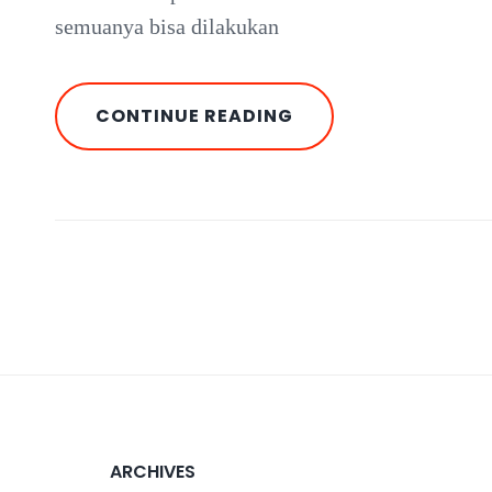
semuanya bisa dilakukan
PENGALAMAN
CONTINUE READING
BERMAIN
SLOT
MOBILE
YANG
MULUS
DENGAN
APLIKASI
ION
CASINO
ARCHIVES