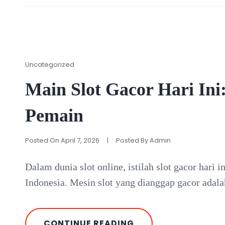
CARA
KERJA
DAN
PELUANG
Cat
Uncategorized
Links
Main Slot Gacor Hari Ini
Pemain
Posted On
April 7, 2026
|
Posted By
Admin
Dalam dunia slot online, istilah slot gacor hari
Indonesia. Mesin slot yang dianggap gacor ada
MAIN
CONTINUE READING