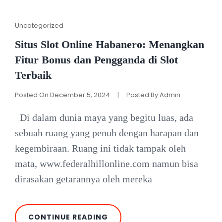
DI
SLOT
ONLINE
Cat
Uncategorized
TEBAK
Links
ANGKA
Situs Slot Online Habanero: Menangkan
TOGEL
Fitur Bonus dan Pengganda di Slot
Terbaik
Posted On
December 5, 2024
|
Posted By
Admin
Di dalam dunia maya yang begitu luas, ada
sebuah ruang yang penuh dengan harapan dan
kegembiraan. Ruang ini tidak tampak oleh
mata, www.federalhillonline.com namun bisa
dirasakan getarannya oleh mereka
SITUS
CONTINUE READING