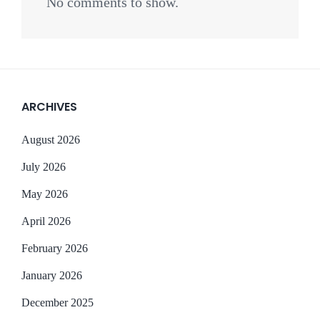
No comments to show.
ARCHIVES
August 2026
July 2026
May 2026
April 2026
February 2026
January 2026
December 2025