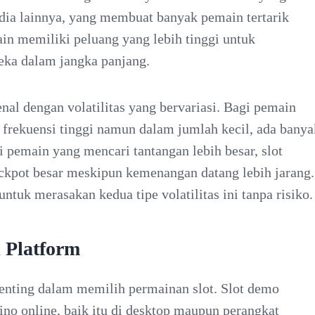
dia lainnya, yang membuat banyak pemain tertarik
n memiliki peluang yang lebih tinggi untuk
eka dalam jangka panjang.
kenal dengan volatilitas yang bervariasi. Bagi pemain
rekuensi tinggi namun dalam jumlah kecil, ada banya
i pemain yang mencari tantangan lebih besar, slot
ackpot besar meskipun kemenangan datang lebih jarang.
uk merasakan kedua tipe volatilitas ini tanpa risiko.
 Platform
enting dalam memilih permainan slot. Slot demo
ino online, baik itu di desktop maupun perangkat