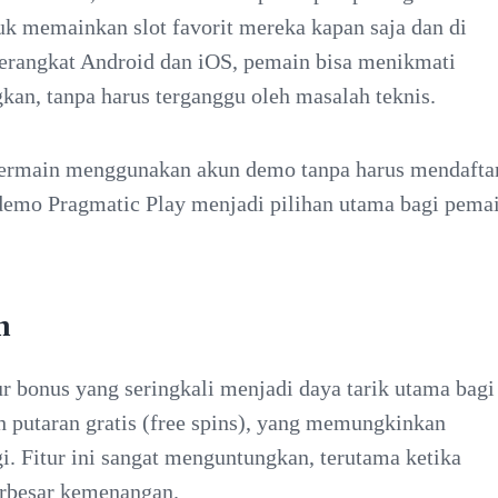
k memainkan slot favorit mereka kapan saja dan di
perangkat Android dan iOS, pemain bisa menikmati
an, tanpa harus terganggu oleh masalah teknis.
ermain menggunakan akun demo tanpa harus mendafta
demo Pragmatic Play menjadi pilihan utama bagi pema
n
r bonus yang seringkali menjadi daya tarik utama bagi
ah putaran gratis (free spins), yang memungkinkan
i. Fitur ini sangat menguntungkan, terutama ketika
rbesar kemenangan.