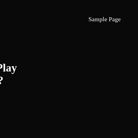
Sample Page
Play
?