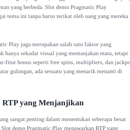
man yang berbeda. Slot demo Pragmatic Play
 tema ini tanpa harus terikat oleh uang yang mereka
tic Play juga merupakan salah satu faktor yang
k hanya sekadar visual yang memanjakan mata, tetapi
-fitur bonus seperti free spins, multipliers, dan jackpo
tar gulungan, ada sesuatu yang menarik menanti di
n RTP yang Menjanjikan
 yang sangat penting dalam menentukan seberapa besar
t. Slot demo Pragmatic Play menawarkan RTP yang