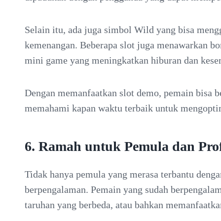
Selain itu, ada juga simbol Wild yang bisa men
kemenangan. Beberapa slot juga menawarkan bon
mini game yang meningkatkan hiburan dan kes
Dengan memanfaatkan slot demo, pemain bisa ber
memahami kapan waktu terbaik untuk mengopt
6. Ramah untuk Pemula dan Prof
Tidak hanya pemula yang merasa terbantu dengan
berpengalaman. Pemain yang sudah berpengalama
taruhan yang berbeda, atau bahkan memanfaatkan 