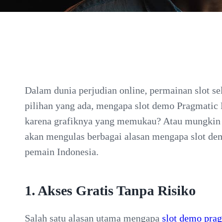
Dalam dunia perjudian online, permainan slot 
pilihan yang ada, mengapa slot demo Pragmatic 
karena grafiknya yang memukau? Atau mungkin 
akan mengulas berbagai alasan mengapa slot dem
pemain Indonesia.
1. Akses Gratis Tanpa Risiko
Salah satu alasan utama mengapa
slot demo prag