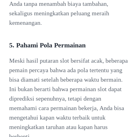
Anda tanpa menambah biaya tambahan,
sekaligus meningkatkan peluang meraih
kemenangan.
5.
Pahami Pola Permainan
Meski hasil putaran slot bersifat acak, beberapa
pemain percaya bahwa ada pola tertentu yang
bisa diamati setelah beberapa waktu bermain.
Ini bukan berarti bahwa permainan slot dapat
diprediksi sepenuhnya, tetapi dengan
memahami cara permainan bekerja, Anda bisa
mengetahui kapan waktu terbaik untuk
meningkatkan taruhan atau kapan harus
berhenti.