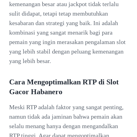
kemenangan besar atau jackpot tidak terlalu
sulit didapat, tetapi tetap membutuhkan
kesabaran dan strategi yang baik. Ini adalah
kombinasi yang sangat menarik bagi para
pemain yang ingin merasakan pengalaman slot
yang lebih stabil dengan peluang kemenangan
yang lebih besar.
Cara Mengoptimalkan RTP di Slot
Gacor Habanero
Meski RTP adalah faktor yang sangat penting,
namun tidak ada jaminan bahwa pemain akan
selalu menang hanya dengan mengandalkan
RTP tinggi. Agar dapat mengoptimalkan