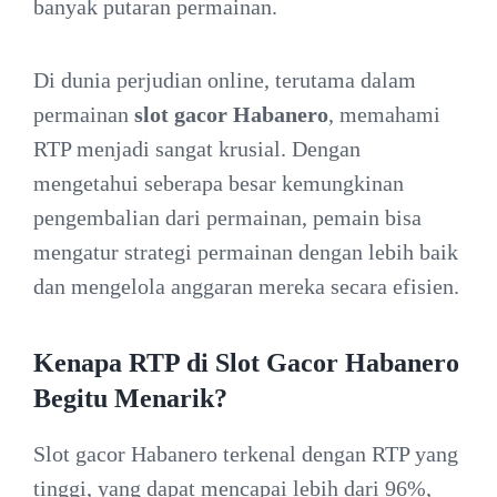
banyak putaran permainan.
Di dunia perjudian online, terutama dalam
permainan
slot gacor Habanero
, memahami
RTP menjadi sangat krusial. Dengan
mengetahui seberapa besar kemungkinan
pengembalian dari permainan, pemain bisa
mengatur strategi permainan dengan lebih baik
dan mengelola anggaran mereka secara efisien.
Kenapa RTP di Slot Gacor Habanero
Begitu Menarik?
Slot gacor Habanero terkenal dengan RTP yang
tinggi, yang dapat mencapai lebih dari 96%,