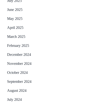
July 2025
June 2025
May 2025
April 2025
March 2025
February 2025
December 2024
November 2024
October 2024
September 2024
August 2024
July 2024