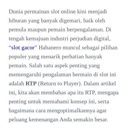
Dunia permainan slot online kini menjadi
hiburan yang banyak digemari, baik oleh
pemula maupun pemain berpengalaman. Di
tengah kemajuan industri perjudian digital,
“
slot gacor
” Habanero muncul sebagai pilihan
populer yang menarik perhatian banyak
pemain. Salah satu aspek penting yang
memengaruhi pengalaman bermain di slot ini
adalah
RTP
(Return to Player). Dalam artikel
ini, kita akan membahas apa itu RTP, mengapa
penting untuk memahami konsep ini, serta
bagaimana cara mengoptimalkannya agar
peluang kemenangan Anda semakin besar.