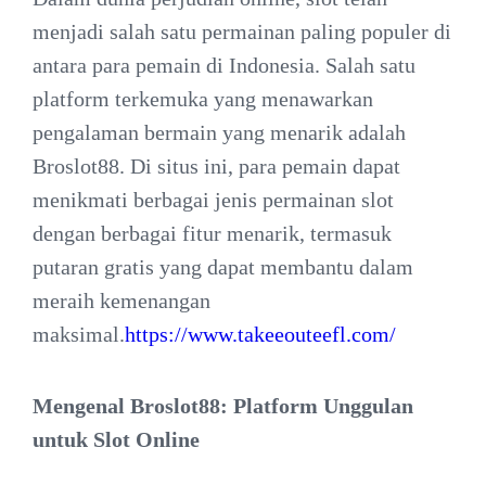
menjadi salah satu permainan paling populer di
antara para pemain di Indonesia. Salah satu
platform terkemuka yang menawarkan
pengalaman bermain yang menarik adalah
Broslot88. Di situs ini, para pemain dapat
menikmati berbagai jenis permainan slot
dengan berbagai fitur menarik, termasuk
putaran gratis yang dapat membantu dalam
meraih kemenangan
maksimal.
https://www.takeeouteefl.com/
Mengenal Broslot88: Platform Unggulan
untuk Slot Online