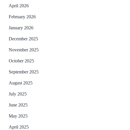
April 2026
February 2026
January 2026
December 2025
November 2025
October 2025
September 2025
August 2025
July 2025
June 2025
May 2025
April 2025