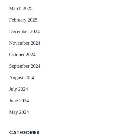
March 2025
February 2025
December 2024
November 2024
October 2024
September 2024
August 2024
July 2024
June 2024
May 2024
CATEGORIES