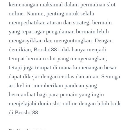
kemenangan maksimal dalam permainan slot
online. Namun, penting untuk selalu
memperhatikan aturan dan strategi bermain
yang tepat agar pengalaman bermain lebih
mengasyikkan dan menguntungkan. Dengan
demikian, Broslot88 tidak hanya menjadi
tempat bermain slot yang menyenangkan,
tetapi juga tempat di mana kemenangan besar
dapat dikejar dengan cerdas dan aman. Semoga
artikel ini memberikan panduan yang
bermanfaat bagi para pemain yang ingin
menjelajahi dunia slot online dengan lebih baik
di Broslot88.