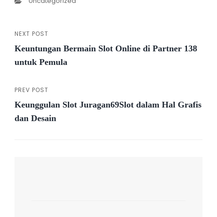
Categories
Uncategorized
NEXT POST
Post
Next
Keuntungan Bermain Slot Online di Partner 138
Post
navigation
untuk Pemula
PREV POST
Previous
Keunggulan Slot Juragan69Slot dalam Hal Grafis
Post
dan Desain