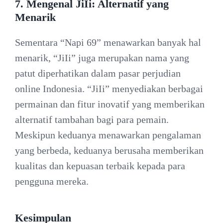
7. Mengenal JiIi: Alternatif yang
Menarik
Sementara “Napi 69” menawarkan banyak hal
menarik, “JiIi” juga merupakan nama yang
patut diperhatikan dalam pasar perjudian
online Indonesia. “JiIi” menyediakan berbagai
permainan dan fitur inovatif yang memberikan
alternatif tambahan bagi para pemain.
Meskipun keduanya menawarkan pengalaman
yang berbeda, keduanya berusaha memberikan
kualitas dan kepuasan terbaik kepada para
pengguna mereka.
Kesimpulan