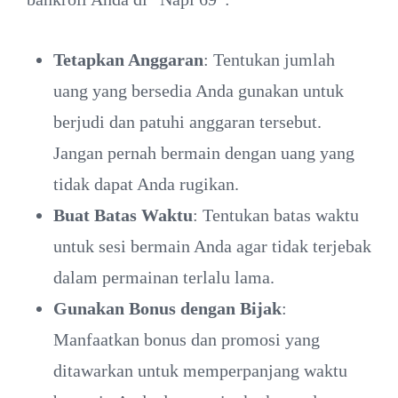
Tetapkan Anggaran
: Tentukan jumlah
uang yang bersedia Anda gunakan untuk
berjudi dan patuhi anggaran tersebut.
Jangan pernah bermain dengan uang yang
tidak dapat Anda rugikan.
Buat Batas Waktu
: Tentukan batas waktu
untuk sesi bermain Anda agar tidak terjebak
dalam permainan terlalu lama.
Gunakan Bonus dengan Bijak
:
Manfaatkan bonus dan promosi yang
ditawarkan untuk memperpanjang waktu