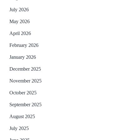
July 2026
May 2026
April 2026
February 2026
January 2026
December 2025
November 2025
October 2025
September 2025
August 2025
July 2025