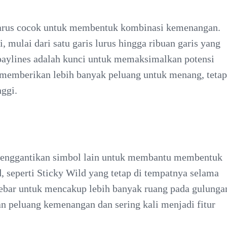
l harus cocok untuk membentuk kombinasi kemenangan.
i, mulai dari satu garis lurus hingga ribuan garis yang
aylines adalah kunci untuk memaksimalkan potensi
memberikan lebih banyak peluang untuk menang, tetap
nggi.
menggantikan simbol lain untuk membantu membentuk
 seperti Sticky Wild yang tetap di tempatnya selama
ebar untuk mencakup lebih banyak ruang pada gulunga
 peluang kemenangan dan sering kali menjadi fitur