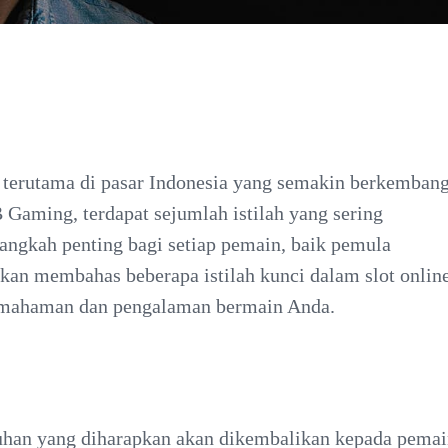
, terutama di pasar Indonesia yang semakin berkemban
 Gaming, terdapat sejumlah istilah yang sering
langkah penting bagi setiap pemain, baik pemula
kan membahas beberapa istilah kunci dalam slot onlin
pemahaman dan pengalaman bermain Anda.
taruhan yang diharapkan akan dikembalikan kepada pema