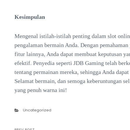
Kesimpulan
Mengenal istilah-istilah penting dalam slot onl
pengalaman bermain Anda. Dengan pemahaman yang
fitur lainnya, Anda dapat membuat keputusan ya
efektif. Penyedia seperti JDB Gaming telah ber
tentang permainan mereka, sehingga Anda dapat 
Selamat bermain, dan semoga keberuntungan selal
yang penuh warna ini!
Categories
Uncategorized
PREV POST