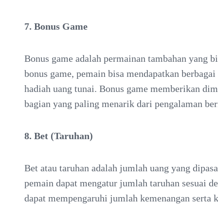
7. Bonus Game
Bonus game adalah permainan tambahan yang bisa
bonus game, pemain bisa mendapatkan berbagai ha
hadiah uang tunai. Bonus game memberikan dimen
bagian yang paling menarik dari pengalaman be
8. Bet (Taruhan)
Bet atau taruhan adalah jumlah uang yang dipasa
pemain dapat mengatur jumlah taruhan sesuai de
dapat mempengaruhi jumlah kemenangan serta k