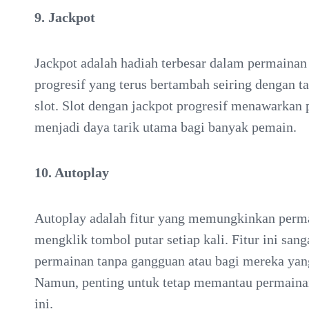
9. Jackpot
Jackpot adalah hadiah terbesar dalam permainan 
progresif yang terus bertambah seiring dengan t
slot. Slot dengan jackpot progresif menawarkan 
menjadi daya tarik utama bagi banyak pemain.
10. Autoplay
Autoplay adalah fitur yang memungkinkan permai
mengklik tombol putar setiap kali. Fitur ini sa
permainan tanpa gangguan atau bagi mereka yang 
Namun, penting untuk tetap memantau permainan
ini.