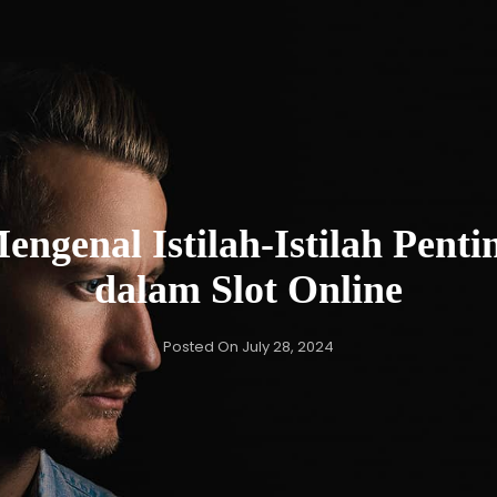
engenal Istilah-Istilah Penti
dalam Slot
Online
Posted On
July 28, 2024