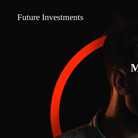
Future Investments
M