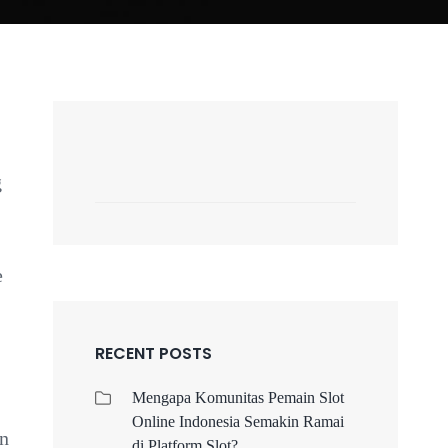
g
e
RECENT POSTS
Mengapa Komunitas Pemain Slot
Online Indonesia Semakin Ramai
in
di Platform Slot?