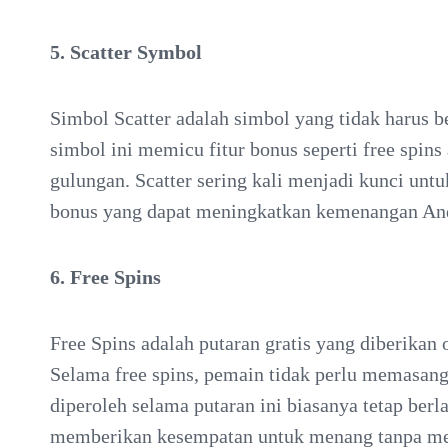
5. Scatter Symbol
Simbol Scatter adalah simbol yang tidak harus b
simbol ini memicu fitur bonus seperti free spin
gulungan. Scatter sering kali menjadi kunci unt
bonus yang dapat meningkatkan kemenangan Anda
6. Free Spins
Free Spins adalah putaran gratis yang diberikan 
Selama free spins, pemain tidak perlu memasan
diperoleh selama putaran ini biasanya tetap berla
memberikan kesempatan untuk menang tanpa me