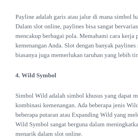
Payline adalah garis atau jalur di mana simbo
Dalam slot online, paylines bisa sangat bervarias
mencakup berbagai pola. Memahami cara kerja p
kemenangan Anda. Slot dengan banyak paylines 
biasanya juga memerlukan taruhan yang lebih ti
4. Wild Symbol
Simbol Wild adalah simbol khusus yang dapat 
kombinasi kemenangan. Ada beberapa jenis Wild,
beberapa putaran atau Expanding Wild yang mel
Wild Symbol sangat berguna dalam meningkatkan
menarik dalam slot online.