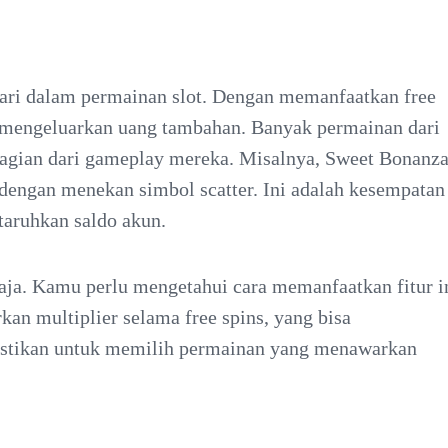
dicari dalam permainan slot. Dengan memanfaatkan free
 mengeluarkan uang tambahan. Banyak permainan dari
bagian dari gameplay mereka. Misalnya, Sweet Bonanz
dengan menekan simbol scatter. Ini adalah kesempatan
aruhkan saldo akun.
aja. Kamu perlu mengetahui cara memanfaatkan fitur i
an multiplier selama free spins, yang bisa
pastikan untuk memilih permainan yang menawarkan