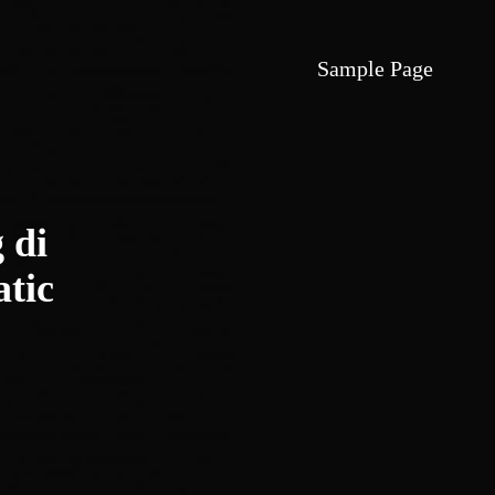
Sample Page
 di
tic