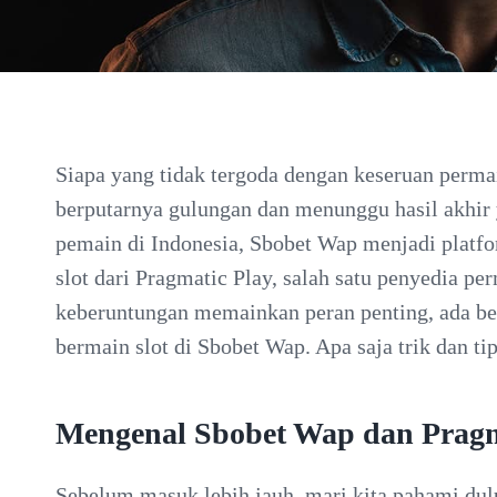
Siapa yang tidak tergoda dengan keseruan perma
berputarnya gulungan dan menunggu hasil akhi
pemain di Indonesia, Sbobet Wap menjadi platf
slot dari Pragmatic Play, salah satu penyedia 
keberuntungan memainkan peran penting, ada be
bermain slot di Sbobet Wap. Apa saja trik dan ti
Mengenal Sbobet Wap dan Pragm
Sebelum masuk lebih jauh, mari kita pahami du