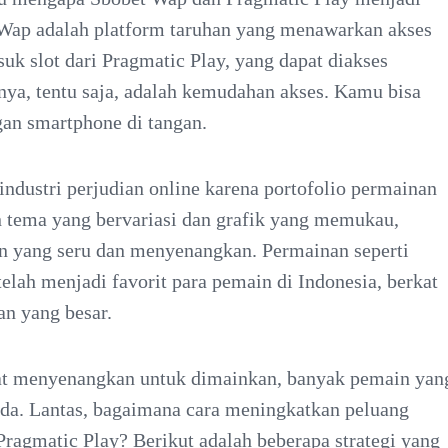
 Wap adalah platform taruhan yang menawarkan akses
uk slot dari Pragmatic Play, yang dapat diakses
ya, tentu saja, adalah kemudahan akses. Kamu bisa
gan smartphone di tangan.
i industri perjudian online karena portofolio permainan
an tema yang bervariasi dan grafik yang memukau,
 yang seru dan menyenangkan. Permainan seperti
lah menjadi favorit para pemain di Indonesia, berkat
an yang besar.
gat menyenangkan untuk dimainkan, banyak pemain yan
da. Lantas, bagaimana cara meningkatkan peluang
Pragmatic Play? Berikut adalah beberapa strategi yang