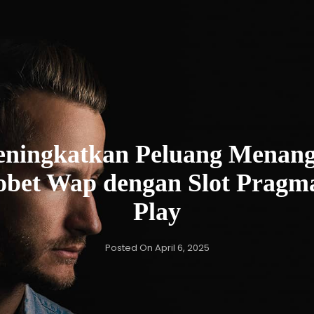
ningkatkan Peluang Menang
obet Wap dengan Slot Pragma
Play
Posted On
April 6, 2025