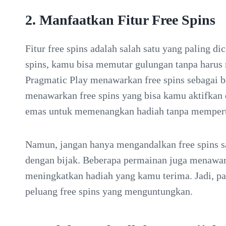
2. Manfaatkan Fitur Free Spins
Fitur free spins adalah salah satu yang paling 
spins, kamu bisa memutar gulungan tanpa harus
Pragmatic Play menawarkan free spins sebagai 
menawarkan free spins yang bisa kamu aktifkan 
emas untuk memenangkan hadiah tanpa mempert
Namun, jangan hanya mengandalkan free spins s
dengan bijak. Beberapa permainan juga menawark
meningkatkan hadiah yang kamu terima. Jadi, 
peluang free spins yang menguntungkan.