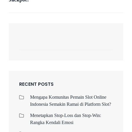
RECENT POSTS
Mengapa Komunitas Pemain Slot Online
Indonesia Semakin Ramai di Platform Slot?
Menetapkan Stop-Loss dan Stop-Win:
Rangka Kendali Emosi