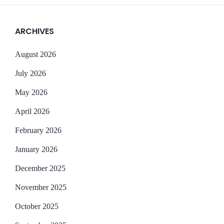
ARCHIVES
August 2026
July 2026
May 2026
April 2026
February 2026
January 2026
December 2025
November 2025
October 2025