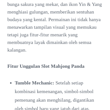
bunga sakura yang mekar, dan ikon Yin & Yang
menghiasi gulungan, memberikan sentuhan
budaya yang kental.
Permainan ini tidak hanya
menawarkan tampilan visual yang memukau
tetapi juga fitur-fitur menarik yang
membuatnya layak dimainkan oleh semua
kalangan.
Fitur Unggulan Slot Mahjong Panda
Tumble Mechanic:
Setelah setiap
kombinasi kemenangan, simbol-simbol
pemenang akan menghilang, digantikan
oleh simbol baru yang jatuh dari atas.