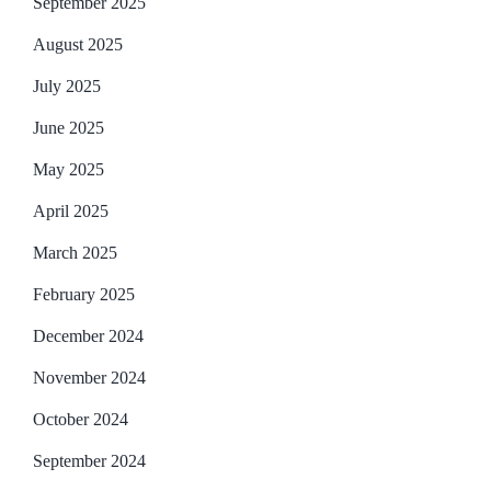
September 2025
August 2025
July 2025
June 2025
May 2025
April 2025
March 2025
February 2025
December 2024
November 2024
October 2024
September 2024