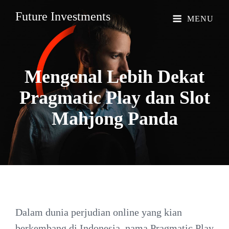
Future Investments
MENU
Mengenal Lebih Dekat
Pragmatic Play dan Slot
Mahjong
Panda
Dalam dunia perjudian online yang kian
berkembang di Indonesia, nama Pragmatic Play