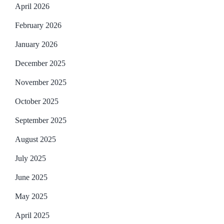
April 2026
February 2026
January 2026
December 2025
November 2025
October 2025
September 2025
August 2025
July 2025
June 2025
May 2025
April 2025