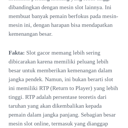
dibandingkan dengan mesin slot lainnya. Ini
membuat banyak pemain berfokus pada mesin-
mesin ini, dengan harapan bisa mendapatkan
kemenangan besar.
Fakta:
Slot gacor memang lebih sering
dibicarakan karena memiliki peluang lebih
besar untuk memberikan kemenangan dalam
jangka pendek. Namun, ini bukan berarti slot
ini memiliki RTP (Return to Player) yang lebih
tinggi. RTP adalah persentase teoretis dari
taruhan yang akan dikembalikan kepada
pemain dalam jangka panjang. Sebagian besar
mesin slot online, termasuk yang dianggap