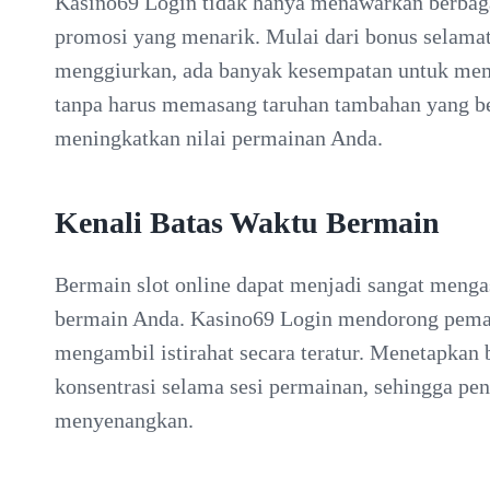
Kasino69 Login tidak hanya menawarkan berbagai
promosi yang menarik. Mulai dari bonus selam
menggiurkan, ada banyak kesempatan untuk me
tanpa harus memasang taruhan tambahan yang be
meningkatkan nilai permainan Anda.
Kenali Batas Waktu Bermain
Bermain slot online dapat menjadi sangat meng
bermain Anda. Kasino69 Login mendorong pema
mengambil istirahat secara teratur. Menetapka
konsentrasi selama sesi permainan, sehingga pe
menyenangkan.