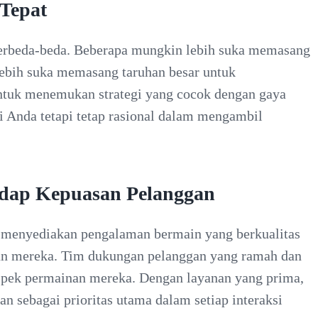
Tepat
berbeda-beda. Beberapa mungkin lebih suka memasang
n lebih suka memasang taruhan besar untuk
tuk menemukan strategi yang cocok dengan gaya
i Anda tetapi tetap rasional dalam mengambil
adap Kepuasan Pelanggan
 menyediakan pengalaman bermain yang berkualitas
gan mereka. Tim dukungan pelanggan yang ramah dan
spek permainan mereka. Dengan layanan yang prima,
sebagai prioritas utama dalam setiap interaksi