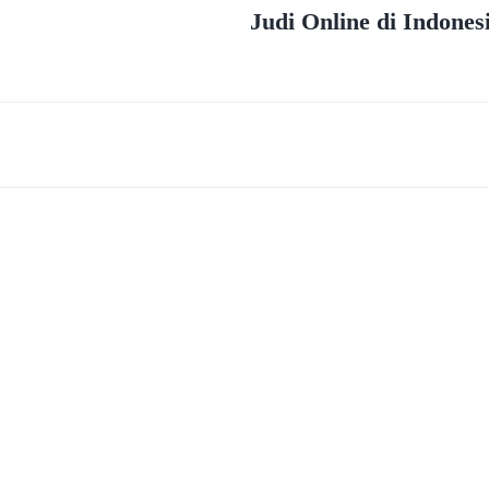
Judi Online di Indones