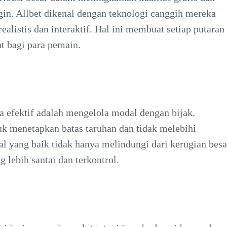
gin. Allbet dikenal dengan teknologi canggih mereka
listis dan interaktif. Hal ini membuat setiap putaran
 bagi para pemain.
a efektif adalah mengelola modal dengan bijak.
 menetapkan batas taruhan dan tidak melebihi
yang baik tidak hanya melindungi dari kerugian besa
lebih santai dan terkontrol.