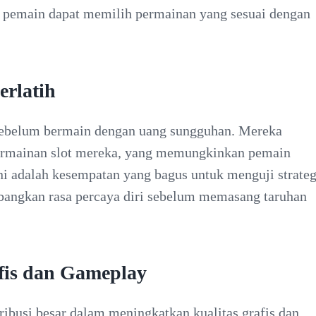
, pemain dapat memilih permainan yang sesuai dengan
rlatih
sebelum bermain dengan uang sungguhan. Mereka
permainan slot mereka, yang memungkinkan pemain
ni adalah kesempatan yang bagus untuk menguji strateg
gkan rasa percaya diri sebelum memasang taruhan
afis dan Gameplay
ibusi besar dalam meningkatkan kualitas grafis dan