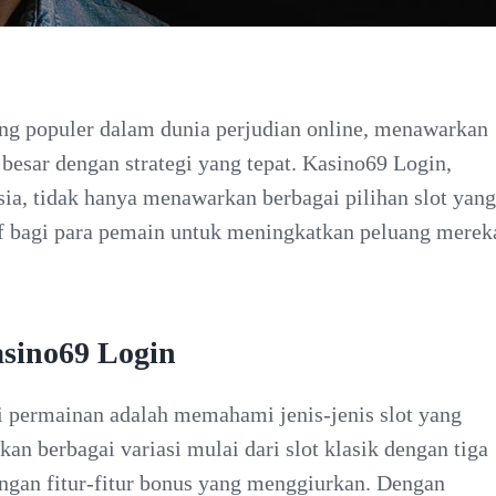
ing populer dalam dunia perjudian online, menawarkan
esar dengan strategi yang tepat. Kasino69 Login,
sia, tidak hanya menawarkan berbagai pilihan slot yang
tif bagi para pemain untuk meningkatkan peluang merek
asino69 Login
 permainan adalah memahami jenis-jenis slot yang
an berbagai variasi mulai dari slot klasik dengan tiga
ngan fitur-fitur bonus yang menggiurkan. Dengan