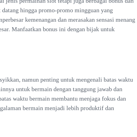
 jenis permainan slot tetapi juga berbagai bonus dan
at datang hingga promo-promo mingguan yang
mperbesar kemenangan dan merasakan sensasi menang
sar. Manfaatkan bonus ini dengan bijak untuk
asyikkan, namun penting untuk mengenali batas waktu
innya untuk bermain dengan tanggung jawab dan
n batas waktu bermain membantu menjaga fokus dan
ngalaman bermain menjadi lebih produktif dan