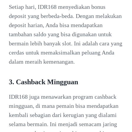
Setiap hari, IDR168 menyediakan bonus
deposit yang berbeda-beda. Dengan melakukan
deposit harian, Anda bisa mendapatkan
tambahan saldo yang bisa digunakan untuk
bermain lebih banyak slot. Ini adalah cara yang
cerdas untuk memaksimalkan peluang Anda
dalam meraih kemenangan.
3.
Cashback Mingguan
IDR168 juga menawarkan program cashback
mingguan, di mana pemain bisa mendapatkan
kembali sebagian dari kerugian yang dialami
selama bermain. Ini menjadi semacam jaring