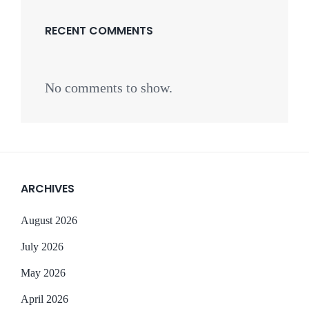
RECENT COMMENTS
No comments to show.
ARCHIVES
August 2026
July 2026
May 2026
April 2026