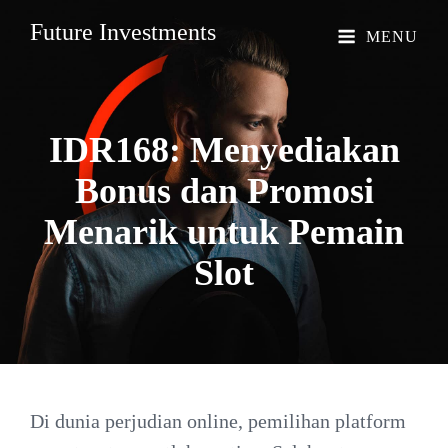
Future Investments
MENU
IDR168: Menyediakan
Bonus dan Promosi
Menarik untuk Pemain
Slot
Di dunia perjudian online, pemilihan platform