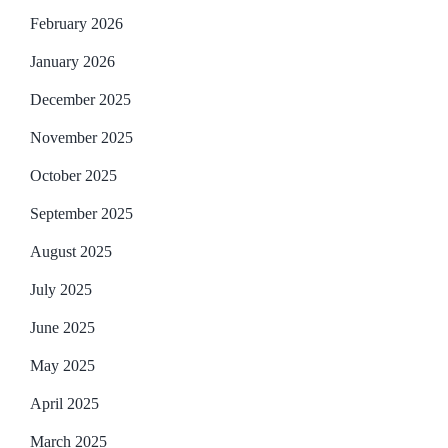
February 2026
January 2026
December 2025
November 2025
October 2025
September 2025
August 2025
July 2025
June 2025
May 2025
April 2025
March 2025