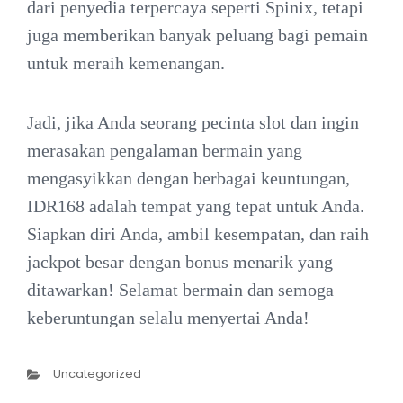
dari penyedia terpercaya seperti Spinix, tetapi
juga memberikan banyak peluang bagi pemain
untuk meraih kemenangan.
Jadi, jika Anda seorang pecinta slot dan ingin
merasakan pengalaman bermain yang
mengasyikkan dengan berbagai keuntungan,
IDR168 adalah tempat yang tepat untuk Anda.
Siapkan diri Anda, ambil kesempatan, dan raih
jackpot besar dengan bonus menarik yang
ditawarkan! Selamat bermain dan semoga
keberuntungan selalu menyertai Anda!
Categories
Uncategorized