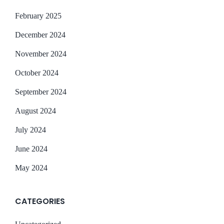
February 2025
December 2024
November 2024
October 2024
September 2024
August 2024
July 2024
June 2024
May 2024
CATEGORIES