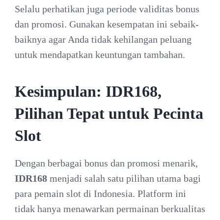
Selalu perhatikan juga periode validitas bonus
dan promosi. Gunakan kesempatan ini sebaik-
baiknya agar Anda tidak kehilangan peluang
untuk mendapatkan keuntungan tambahan.
Kesimpulan: IDR168,
Pilihan Tepat untuk Pecinta
Slot
Dengan berbagai bonus dan promosi menarik,
IDR168
menjadi salah satu pilihan utama bagi
para pemain slot di Indonesia. Platform ini
tidak hanya menawarkan permainan berkualitas