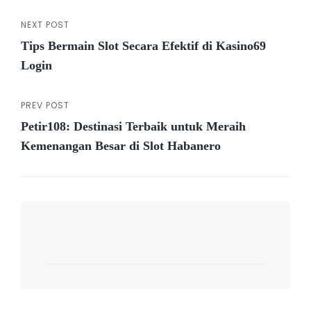
NEXT POST
Post
Next
Tips Bermain Slot Secara Efektif di Kasino69
Post
navigation
Login
PREV POST
Previous
Petir108: Destinasi Terbaik untuk Meraih
Post
Kemenangan Besar di Slot Habanero