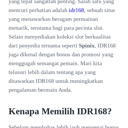
yang tepat sangatlah penting. Salah satu yang
mencuri perhatian adalah
idr168
, sebuah situs
yang menawarkan beragam permainan
menarik, terutama bagi para pecinta slot.
Selain menyediakan koleksi slot berkualitas
dari penyedia ternama seperti
Spinix
, IDR168
juga dikenal dengan bonus dan promosi yang
menggugah semangat pemain. Mari kita
telusuri lebih dalam tentang apa yang
ditawarkan IDR168 untuk meningkatkan
pengalaman bermain Anda.
Kenapa Memilih IDR168?
Sebelum membahas lebih jauh mengenai bonus