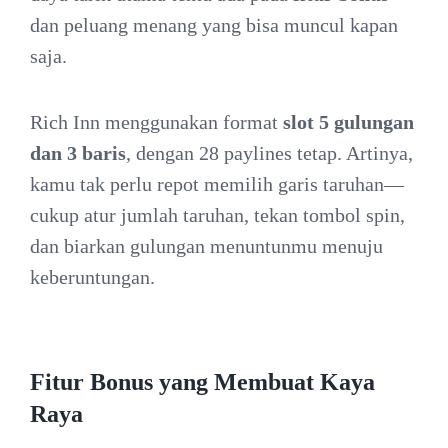
dan peluang menang yang bisa muncul kapan
saja.
Rich Inn menggunakan format
slot 5 gulungan
dan 3 baris
, dengan 28 paylines tetap. Artinya,
kamu tak perlu repot memilih garis taruhan—
cukup atur jumlah taruhan, tekan tombol spin,
dan biarkan gulungan menuntunmu menuju
keberuntungan.
Fitur Bonus yang Membuat Kaya
Raya