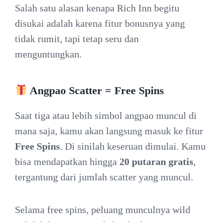
Salah satu alasan kenapa Rich Inn begitu
disukai adalah karena fitur bonusnya yang
tidak rumit, tapi tetap seru dan
menguntungkan.
Angpao Scatter = Free Spins
Saat tiga atau lebih simbol angpao muncul di
mana saja, kamu akan langsung masuk ke fitur
Free Spins
. Di sinilah keseruan dimulai. Kamu
bisa mendapatkan hingga
20 putaran gratis
,
tergantung dari jumlah scatter yang muncul.
Selama free spins, peluang munculnya wild