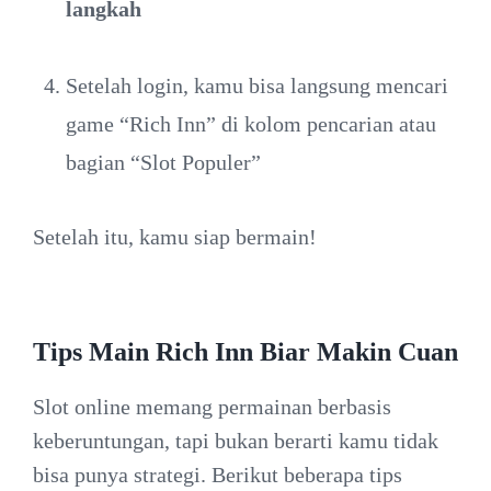
langkah
Setelah login, kamu bisa langsung mencari
game “Rich Inn” di kolom pencarian atau
bagian “Slot Populer”
Setelah itu, kamu siap bermain!
Tips Main Rich Inn Biar Makin Cuan
Slot online memang permainan berbasis
keberuntungan, tapi bukan berarti kamu tidak
bisa punya strategi. Berikut beberapa tips