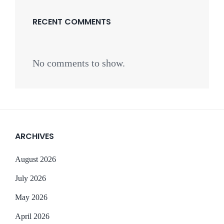
RECENT COMMENTS
No comments to show.
ARCHIVES
August 2026
July 2026
May 2026
April 2026