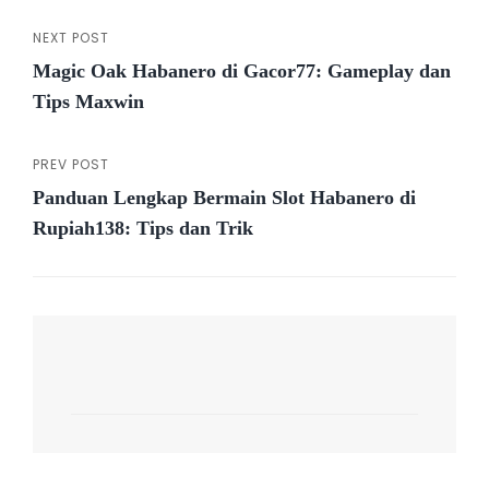
NEXT POST
Post
Next
Magic Oak Habanero di Gacor77: Gameplay dan
Post
navigation
Tips Maxwin
PREV POST
Previous
Panduan Lengkap Bermain Slot Habanero di
Post
Rupiah138: Tips dan Trik