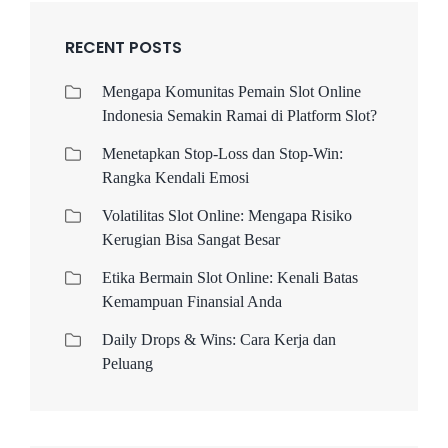
RECENT POSTS
Mengapa Komunitas Pemain Slot Online
Indonesia Semakin Ramai di Platform Slot?
Menetapkan Stop-Loss dan Stop-Win:
Rangka Kendali Emosi
Volatilitas Slot Online: Mengapa Risiko
Kerugian Bisa Sangat Besar
Etika Bermain Slot Online: Kenali Batas
Kemampuan Finansial Anda
Daily Drops & Wins: Cara Kerja dan
Peluang