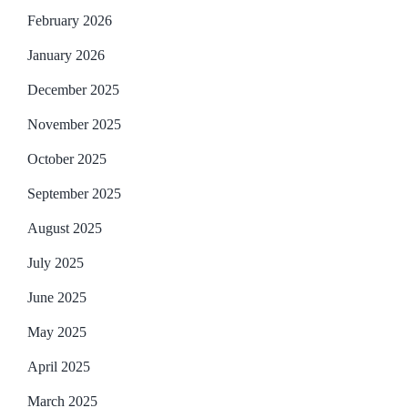
February 2026
January 2026
December 2025
November 2025
October 2025
September 2025
August 2025
July 2025
June 2025
May 2025
April 2025
March 2025