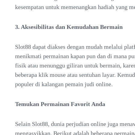
kesempatan untuk memenangkan hadiah yang me
3. Aksesibilitas dan Kemudahan Bermain
Slot88 dapat diakses dengan mudah melalui plat
menikmati permainan kapan pun dan di mana pun 
fisik atau menunggu giliran untuk bermain, kare
beberapa klik mouse atau sentuhan layar. Kemu
populer di kalangan pemain judi online.
Temukan Permainan Favorit Anda
Selain Slot88, dunia perjudian online juga men
mengasyikkan. Berikut adalah beberapa permaina