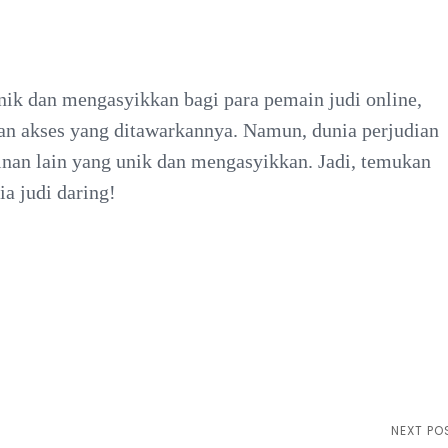
k dan mengasyikkan bagi para pemain judi online,
an akses yang ditawarkannya. Namun, dunia perjudian
an lain yang unik dan mengasyikkan. Jadi, temukan
a judi daring!
NEXT PO
Next