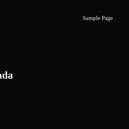
Sample Page
:
nda