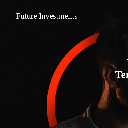
Future Investments
Te