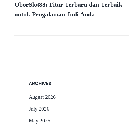
OborSlot88: Fitur Terbaru dan Terbaik
Post
navigation
untuk Pengalaman Judi Anda
ARCHIVES
August 2026
July 2026
May 2026