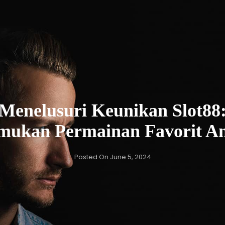
Menelusuri Keunikan Slot88
mukan Permainan Favorit
A
Posted On
June 5, 2024