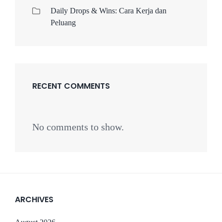
Daily Drops & Wins: Cara Kerja dan
Peluang
RECENT COMMENTS
No comments to show.
ARCHIVES