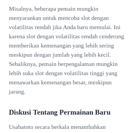
Misalnya, beberapa pemain mungkin
menyarankan untuk mencoba slot dengan
volatilitas rendah jika Anda baru memulai. Ini
karena slot dengan volatilitas rendah cenderung
memberikan kemenangan yang lebih sering
meskipun dengan jumlah yang lebih kecil.
Sebaliknya, pemain berpengalaman mungkin
lebih suka slot dengan volatilitas tinggi yang
menawarkan kemenangan besar, meskipun
jarang.
Diskusi Tentang Permainan Baru
Usahatoto secara berkala menambahkan