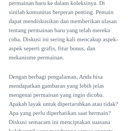
permainan baru ke dalam koleksinya. Di
sinilah komunitas berperan penting. Pemain
dapat mendiskusikan dan memberikan ulasan
tentang permainan baru yang telah mereka
coba. Diskusi ini sering kali mencakup aspek-
aspek seperti grafis, fitur bonus, dan
mekanisme permainan.
Dengan berbagi pengalaman, Anda bisa
mendapatkan gambaran yang lebih jelas
mengenai permainan yang ingin dicoba.
Apakah layak untuk dipertaruhkan atau tidak?
Apa yang perlu diperhatikan saat bermain?
Diskusi semacam ini menciptakan suasana