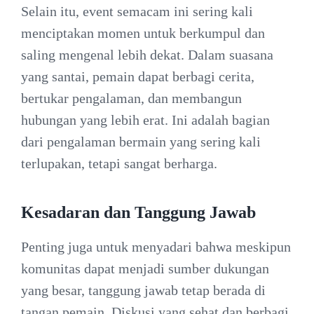
Selain itu, event semacam ini sering kali
menciptakan momen untuk berkumpul dan
saling mengenal lebih dekat. Dalam suasana
yang santai, pemain dapat berbagi cerita,
bertukar pengalaman, dan membangun
hubungan yang lebih erat. Ini adalah bagian
dari pengalaman bermain yang sering kali
terlupakan, tetapi sangat berharga.
Kesadaran dan Tanggung Jawab
Penting juga untuk menyadari bahwa meskipun
komunitas dapat menjadi sumber dukungan
yang besar, tanggung jawab tetap berada di
tangan pemain. Diskusi yang sehat dan berbagi