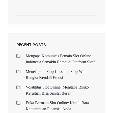
RECENT POSTS
Mengapa Komunitas Pemain Slot Online
Indonesia Semakin Ramai di Platform Slot?
Menetapkan Stop-Loss dan Stop-Win:
Rangka Kendali Emosi
Volatilitas Slot Online: Mengapa Risiko
Kerugian Bisa Sangat Besar
Etika Bermain Slot Online: Kenali Batas
Kemampuan Finansial Anda