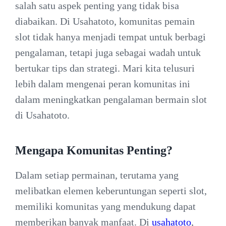
salah satu aspek penting yang tidak bisa
diabaikan. Di Usahatoto, komunitas pemain
slot tidak hanya menjadi tempat untuk berbagi
pengalaman, tetapi juga sebagai wadah untuk
bertukar tips dan strategi. Mari kita telusuri
lebih dalam mengenai peran komunitas ini
dalam meningkatkan pengalaman bermain slot
di Usahatoto.
Mengapa Komunitas Penting?
Dalam setiap permainan, terutama yang
melibatkan elemen keberuntungan seperti slot,
memiliki komunitas yang mendukung dapat
memberikan banyak manfaat. Di
usahatoto
,