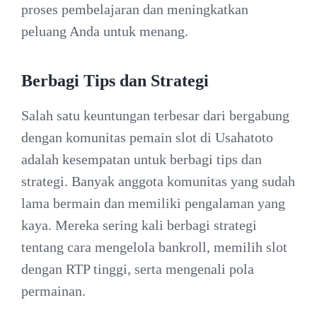
proses pembelajaran dan meningkatkan
peluang Anda untuk menang.
Berbagi Tips dan Strategi
Salah satu keuntungan terbesar dari bergabung
dengan komunitas pemain slot di Usahatoto
adalah kesempatan untuk berbagi tips dan
strategi. Banyak anggota komunitas yang sudah
lama bermain dan memiliki pengalaman yang
kaya. Mereka sering kali berbagi strategi
tentang cara mengelola bankroll, memilih slot
dengan RTP tinggi, serta mengenali pola
permainan.