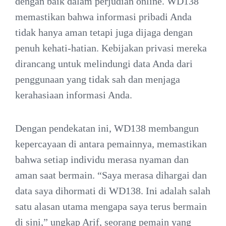
dengan baik dalam perjudian online. WD138
memastikan bahwa informasi pribadi Anda
tidak hanya aman tetapi juga dijaga dengan
penuh kehati-hatian. Kebijakan privasi mereka
dirancang untuk melindungi data Anda dari
penggunaan yang tidak sah dan menjaga
kerahasiaan informasi Anda.
Dengan pendekatan ini, WD138 membangun
kepercayaan di antara pemainnya, memastikan
bahwa setiap individu merasa nyaman dan
aman saat bermain. “Saya merasa dihargai dan
data saya dihormati di WD138. Ini adalah salah
satu alasan utama mengapa saya terus bermain
di sini,” ungkap Arif, seorang pemain yang