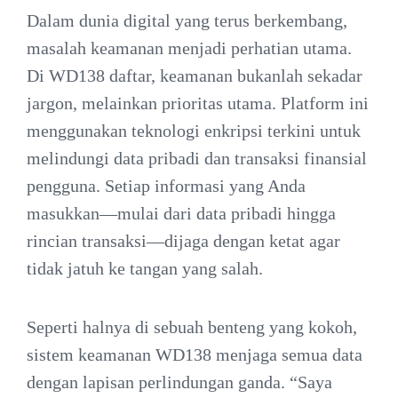
Dalam dunia digital yang terus berkembang,
masalah keamanan menjadi perhatian utama.
Di WD138 daftar, keamanan bukanlah sekadar
jargon, melainkan prioritas utama. Platform ini
menggunakan teknologi enkripsi terkini untuk
melindungi data pribadi dan transaksi finansial
pengguna. Setiap informasi yang Anda
masukkan—mulai dari data pribadi hingga
rincian transaksi—dijaga dengan ketat agar
tidak jatuh ke tangan yang salah.
Seperti halnya di sebuah benteng yang kokoh,
sistem keamanan WD138 menjaga semua data
dengan lapisan perlindungan ganda. “Saya