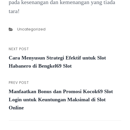
pada kesenangan dan kemenangan yang tiada
tara!
Categories
Uncategorized
NEXT POST
Post
Next
Cara Menyusun Strategi Efektif untuk Slot
Post
navigation
Habanero di Bengkel69 Slot
PREV POST
Previous
Manfaatkan Bonus dan Promosi Kocok69 Slot
Post
Login untuk Keuntungan Maksimal di Slot
Online