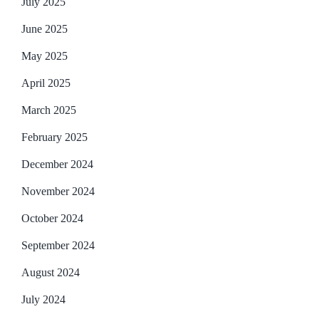
July 2025
June 2025
May 2025
April 2025
March 2025
February 2025
December 2024
November 2024
October 2024
September 2024
August 2024
July 2024