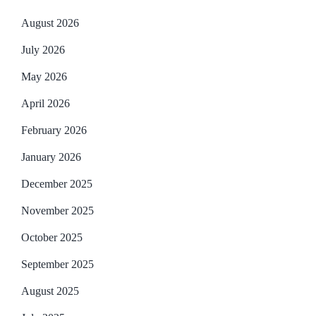
August 2026
July 2026
May 2026
April 2026
February 2026
January 2026
December 2025
November 2025
October 2025
September 2025
August 2025