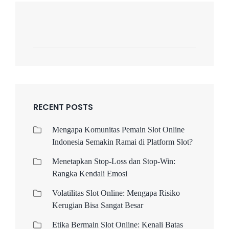
RECENT POSTS
Mengapa Komunitas Pemain Slot Online
Indonesia Semakin Ramai di Platform Slot?
Menetapkan Stop-Loss dan Stop-Win:
Rangka Kendali Emosi
Volatilitas Slot Online: Mengapa Risiko
Kerugian Bisa Sangat Besar
Etika Bermain Slot Online: Kenali Batas