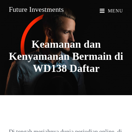
Future Investments
MENU
Keamanan dan
Kenyamanan Bermain di
WD138
Daftar
Di tengah meriahnya dunia perjudian online, di