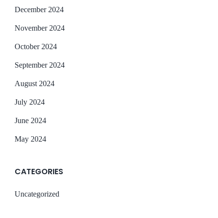
December 2024
November 2024
October 2024
September 2024
August 2024
July 2024
June 2024
May 2024
CATEGORIES
Uncategorized