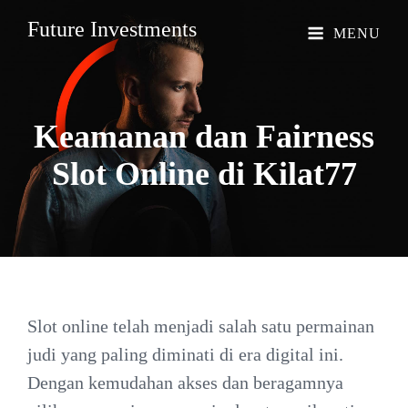
Future Investments
MENU
Keamanan dan Fairness
Slot Online di
Kilat77
Slot online telah menjadi salah satu permainan
judi yang paling diminati di era digital ini.
Dengan kemudahan akses dan beragamnya