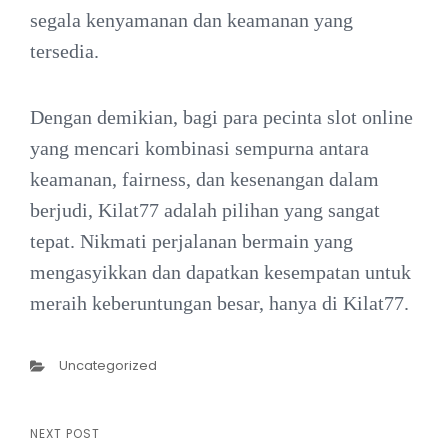
segala kenyamanan dan keamanan yang
tersedia.
Dengan demikian, bagi para pecinta slot online
yang mencari kombinasi sempurna antara
keamanan, fairness, dan kesenangan dalam
berjudi, Kilat77 adalah pilihan yang sangat
tepat. Nikmati perjalanan bermain yang
mengasyikkan dan dapatkan kesempatan untuk
meraih keberuntungan besar, hanya di Kilat77.
Categories
Uncategorized
NEXT POST
Post
Next