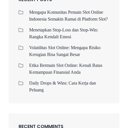
Mengapa Komunitas Pemain Slot Online
Indonesia Semakin Ramai di Platform Slot?
Menetapkan Stop-Loss dan Stop-Win:
Rangka Kendali Emosi
Volatilitas Slot Online: Mengapa Risiko
Kerugian Bisa Sangat Besar
Etika Bermain Slot Online: Kenali Batas
Kemampuan Finansial Anda
Daily Drops & Wins: Cara Kerja dan
Peluang
RECENT COMMENTS