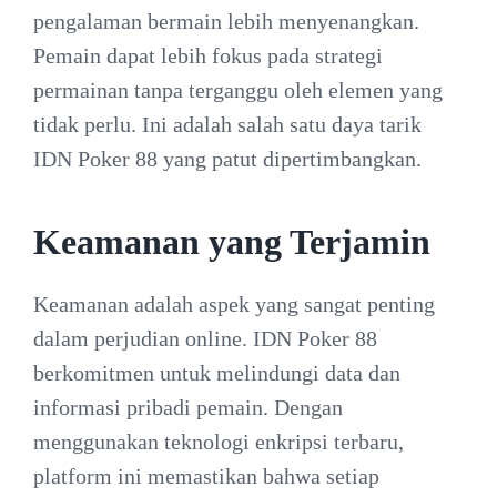
pengalaman bermain lebih menyenangkan.
Pemain dapat lebih fokus pada strategi
permainan tanpa terganggu oleh elemen yang
tidak perlu. Ini adalah salah satu daya tarik
IDN Poker 88 yang patut dipertimbangkan.
Keamanan yang Terjamin
Keamanan adalah aspek yang sangat penting
dalam perjudian online. IDN Poker 88
berkomitmen untuk melindungi data dan
informasi pribadi pemain. Dengan
menggunakan teknologi enkripsi terbaru,
platform ini memastikan bahwa setiap