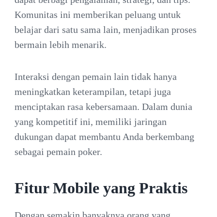
Komunitas ini memberikan peluang untuk
belajar dari satu sama lain, menjadikan proses
bermain lebih menarik.
Interaksi dengan pemain lain tidak hanya
meningkatkan keterampilan, tetapi juga
menciptakan rasa kebersamaan. Dalam dunia
yang kompetitif ini, memiliki jaringan
dukungan dapat membantu Anda berkembang
sebagai pemain poker.
Fitur Mobile yang Praktis
Dengan semakin banyaknya orang yang