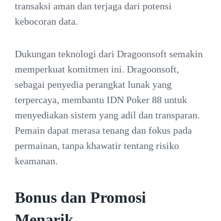
transaksi aman dan terjaga dari potensi
kebocoran data.
Dukungan teknologi dari Dragoonsoft semakin
memperkuat komitmen ini. Dragoonsoft,
sebagai penyedia perangkat lunak yang
terpercaya, membantu IDN Poker 88 untuk
menyediakan sistem yang adil dan transparan.
Pemain dapat merasa tenang dan fokus pada
permainan, tanpa khawatir tentang risiko
keamanan.
Bonus dan Promosi
Menarik