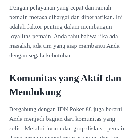
Dengan pelayanan yang cepat dan ramah,
pemain merasa dihargai dan diperhatikan. Ini
adalah faktor penting dalam membangun
loyalitas pemain. Anda tahu bahwa jika ada
masalah, ada tim yang siap membantu Anda
dengan segala kebutuhan.
Komunitas yang Aktif dan
Mendukung
Bergabung dengan IDN Poker 88 juga berarti
Anda menjadi bagian dari komunitas yang
solid. Melalui forum dan grup diskusi, pemain
dapat berbagi pengalaman, strategi, dan tips.