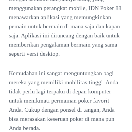
menggunakan perangkat mobile, IDN Poker 88
menawarkan aplikasi yang memungkinkan
pemain untuk bermain di mana saja dan kapan
saja. Aplikasi ini dirancang dengan baik untuk
memberikan pengalaman bermain yang sama
seperti versi desktop.
Kemudahan ini sangat menguntungkan bagi
mereka yang memiliki mobilitas tinggi. Anda
tidak perlu lagi terpaku di depan komputer
untuk menikmati permainan poker favorit
Anda. Cukup dengan ponsel di tangan, Anda
bisa merasakan keseruan poker di mana pun
Anda berada.