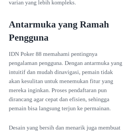
varian yang lebih kompleks.
Antarmuka yang Ramah
Pengguna
IDN Poker 88 memahami pentingnya
pengalaman pengguna. Dengan antarmuka yang
intuitif dan mudah dinavigasi, pemain tidak
akan kesulitan untuk menemukan fitur yang
mereka inginkan. Proses pendaftaran pun
dirancang agar cepat dan efisien, sehingga
pemain bisa langsung terjun ke permainan.
Desain yang bersih dan menarik juga membuat