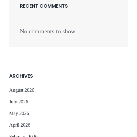
RECENT COMMENTS
No comments to show.
ARCHIVES
August 2026
July 2026
May 2026
April 2026
February 2026