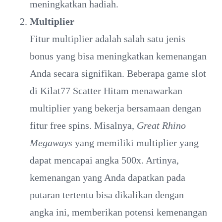
meningkatkan hadiah.
Multiplier
Fitur multiplier adalah salah satu jenis
bonus yang bisa meningkatkan kemenangan
Anda secara signifikan. Beberapa game slot
di Kilat77 Scatter Hitam menawarkan
multiplier yang bekerja bersamaan dengan
fitur free spins. Misalnya,
Great Rhino
Megaways
yang memiliki multiplier yang
dapat mencapai angka 500x. Artinya,
kemenangan yang Anda dapatkan pada
putaran tertentu bisa dikalikan dengan
angka ini, memberikan potensi kemenangan