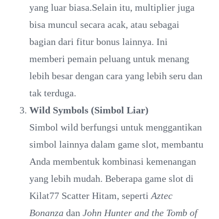
yang luar biasa.Selain itu, multiplier juga
bisa muncul secara acak, atau sebagai
bagian dari fitur bonus lainnya. Ini
memberi pemain peluang untuk menang
lebih besar dengan cara yang lebih seru dan
tak terduga.
Wild Symbols (Simbol Liar)
Simbol wild berfungsi untuk menggantikan
simbol lainnya dalam game slot, membantu
Anda membentuk kombinasi kemenangan
yang lebih mudah. Beberapa game slot di
Kilat77 Scatter Hitam, seperti
Aztec
Bonanza
dan
John Hunter and the Tomb of