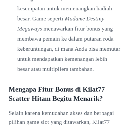
kesempatan untuk memenangkan hadiah
besar. Game seperti
Madame Destiny
Megaways
menawarkan fitur bonus yang
membawa pemain ke dalam putaran roda
keberuntungan, di mana Anda bisa memutar
untuk mendapatkan kemenangan lebih
besar atau multipliers tambahan.
Mengapa Fitur Bonus di Kilat77
Scatter Hitam Begitu Menarik?
Selain karena kemudahan akses dan berbagai
pilihan game slot yang ditawarkan, Kilat77