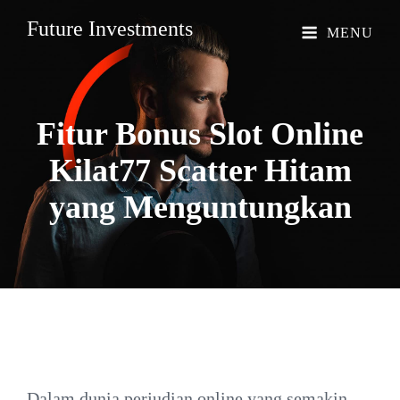
Future Investments
MENU
Fitur Bonus Slot Online
Kilat77 Scatter Hitam
yang
Menguntungkan
Dalam dunia perjudian online yang semakin