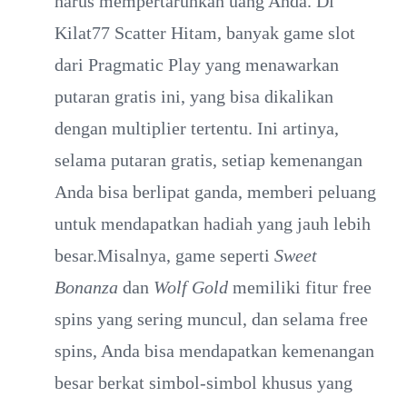
harus mempertaruhkan uang Anda. Di
Kilat77 Scatter Hitam, banyak game slot
dari Pragmatic Play yang menawarkan
putaran gratis ini, yang bisa dikalikan
dengan multiplier tertentu. Ini artinya,
selama putaran gratis, setiap kemenangan
Anda bisa berlipat ganda, memberi peluang
untuk mendapatkan hadiah yang jauh lebih
besar.Misalnya, game seperti
Sweet
Bonanza
dan
Wolf Gold
memiliki fitur free
spins yang sering muncul, dan selama free
spins, Anda bisa mendapatkan kemenangan
besar berkat simbol-simbol khusus yang