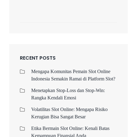
RECENT POSTS
Mengapa Komunitas Pemain Slot Online
Indonesia Semakin Ramai di Platform Slot?
Menetapkan Stop-Loss dan Stop-Win:
Rangka Kendali Emosi
Volatilitas Slot Online: Mengapa Risiko
Kerugian Bisa Sangat Besar
Etika Bermain Slot Online: Kenali Batas
Kemampuan Finansial Anda