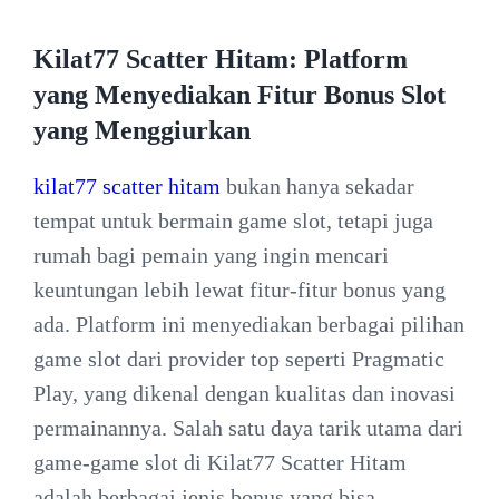
Kilat77 Scatter Hitam: Platform
yang Menyediakan Fitur Bonus Slot
yang Menggiurkan
kilat77 scatter hitam
bukan hanya sekadar
tempat untuk bermain game slot, tetapi juga
rumah bagi pemain yang ingin mencari
keuntungan lebih lewat fitur-fitur bonus yang
ada. Platform ini menyediakan berbagai pilihan
game slot dari provider top seperti Pragmatic
Play, yang dikenal dengan kualitas dan inovasi
permainannya. Salah satu daya tarik utama dari
game-game slot di Kilat77 Scatter Hitam
adalah berbagai jenis bonus yang bisa