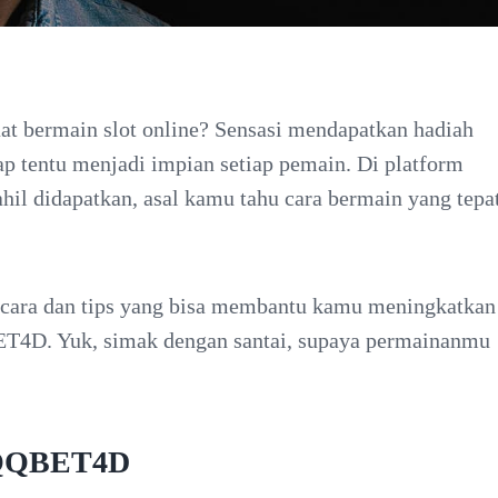
aat bermain slot online? Sensasi mendapatkan hadiah
ap tentu menjadi impian setiap pemain. Di platform
ahil didapatkan, asal kamu tahu cara bermain yang tepa
a cara dan tips yang bisa membantu kamu meningkatkan
ET4D. Yuk, simak dengan santai, supaya permainanmu
t QQBET4D