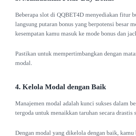
Beberapa slot di QQBET4D menyediakan fitur 
langsung putaran bonus yang berpotensi besar m
kesempatan kamu masuk ke mode bonus dan jackp
Pastikan untuk mempertimbangkan dengan matang
modal.
4. Kelola Modal dengan Baik
Manajemen modal adalah kunci sukses dalam berm
tergoda untuk menaikkan taruhan secara drastis
Dengan modal yang dikelola dengan baik, kamu 