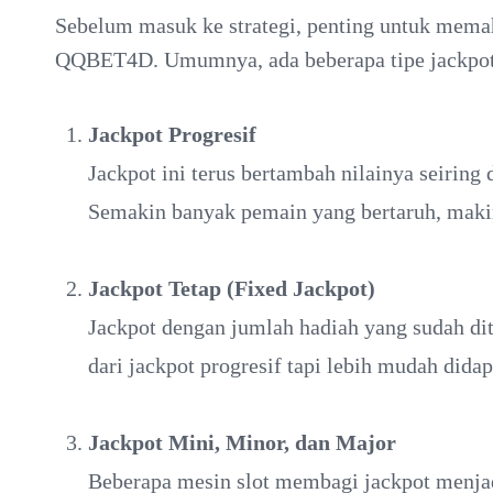
Sebelum masuk ke strategi, penting untuk memah
QQBET4D. Umumnya, ada beberapa tipe jackpot 
Jackpot Progresif
Jackpot ini terus bertambah nilainya seirin
Semakin banyak pemain yang bertaruh, maki
Jackpot Tetap (Fixed Jackpot)
Jackpot dengan jumlah hadiah yang sudah dit
dari jackpot progresif tapi lebih mudah didap
Jackpot Mini, Minor, dan Major
Beberapa mesin slot membagi jackpot menjadi