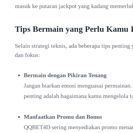
masuk ke putaran jackpot yang kadang memerlu
Tips Bermain yang Perlu Kamu 
Selain strategi teknis, ada beberapa tips penti
dan fokus:
Bermain dengan Pikiran Tenang
Jangan biarkan emosi menguasai permainan. 
penting adalah bagaimana kamu mengelola ta
Manfaatkan Promo dan Bonus
QQBET4D sering menyediakan promo menari