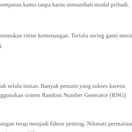
kesempatan kamu tanpa harus menambah modal pribadi.
enemukan ritme kemenangan. Terlalu sering ganti mesi
i.
ak selalu instan. Banyak pemain yang sukses karena
 menggunakan sistem Random Number Generator (RNG)
tungan tetap menjadi faktor penting. Nikmati permaina