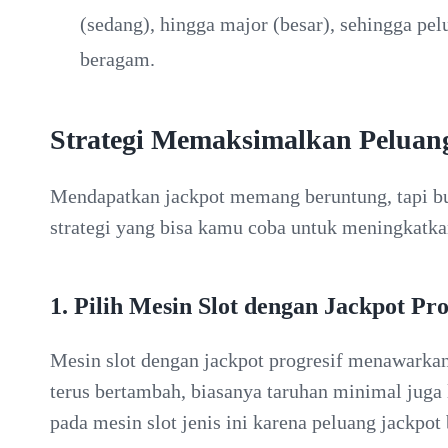
(sedang), hingga major (besar), sehingga pe
beragam.
Strategi Memaksimalkan Pelua
Mendapatkan jackpot memang beruntung, tapi buk
strategi yang bisa kamu coba untuk meningkat
1. Pilih Mesin Slot dengan Jackpot Pro
Mesin slot dengan jackpot progresif menawarka
terus bertambah, biasanya taruhan minimal juga 
pada mesin slot jenis ini karena peluang jackpot 