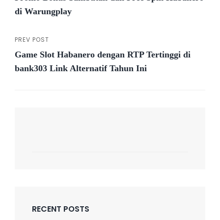
Post
navigation
di Warungplay
PREV POST
Previous
Game Slot Habanero dengan RTP Tertinggi di
Post
bank303 Link Alternatif Tahun Ini
RECENT POSTS