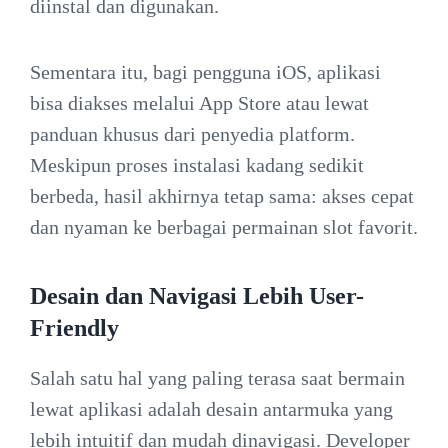
diinstal dan digunakan.
Sementara itu, bagi pengguna iOS, aplikasi
bisa diakses melalui App Store atau lewat
panduan khusus dari penyedia platform.
Meskipun proses instalasi kadang sedikit
berbeda, hasil akhirnya tetap sama: akses cepat
dan nyaman ke berbagai permainan slot favorit.
Desain dan Navigasi Lebih User-
Friendly
Salah satu hal yang paling terasa saat bermain
lewat aplikasi adalah desain antarmuka yang
lebih intuitif dan mudah dinavigasi. Developer