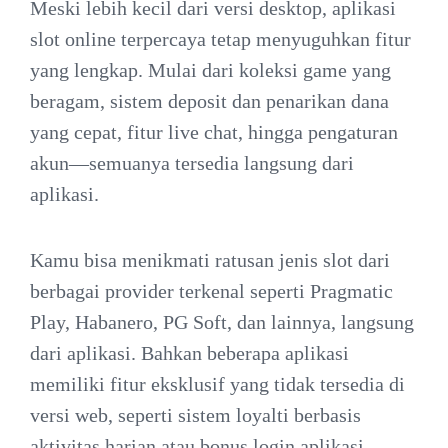
Meski lebih kecil dari versi desktop, aplikasi
slot online terpercaya tetap menyuguhkan fitur
yang lengkap. Mulai dari koleksi game yang
beragam, sistem deposit dan penarikan dana
yang cepat, fitur live chat, hingga pengaturan
akun—semuanya tersedia langsung dari
aplikasi.
Kamu bisa menikmati ratusan jenis slot dari
berbagai provider terkenal seperti Pragmatic
Play, Habanero, PG Soft, dan lainnya, langsung
dari aplikasi. Bahkan beberapa aplikasi
memiliki fitur eksklusif yang tidak tersedia di
versi web, seperti sistem loyalti berbasis
aktivitas harian atau bonus login aplikasi.