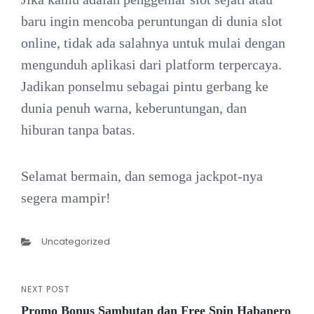
baru ingin mencoba peruntungan di dunia slot
online, tidak ada salahnya untuk mulai dengan
mengunduh aplikasi dari platform terpercaya.
Jadikan ponselmu sebagai pintu gerbang ke
dunia penuh warna, keberuntungan, dan
hiburan tanpa batas.
Selamat bermain, dan semoga jackpot-nya
segera mampir!
Categories
Uncategorized
NEXT POST
Post
Next
Promo Bonus Sambutan dan Free Spin Habanero