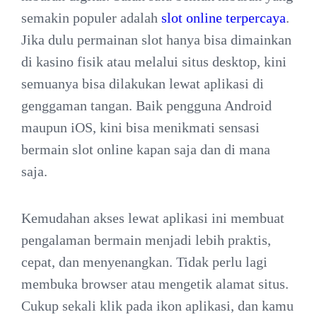
semakin populer adalah
slot online terpercaya
.
Jika dulu permainan slot hanya bisa dimainkan
di kasino fisik atau melalui situs desktop, kini
semuanya bisa dilakukan lewat aplikasi di
genggaman tangan. Baik pengguna Android
maupun iOS, kini bisa menikmati sensasi
bermain slot online kapan saja dan di mana
saja.
Kemudahan akses lewat aplikasi ini membuat
pengalaman bermain menjadi lebih praktis,
cepat, dan menyenangkan. Tidak perlu lagi
membuka browser atau mengetik alamat situs.
Cukup sekali klik pada ikon aplikasi, dan kamu