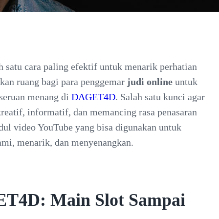
ah satu cara paling efektif untuk menarik perhatian
ikan ruang bagi para penggemar
judi online
untuk
eseruan menang di
DAGET4D
. Salah satu kunci agar
kreatif, informatif, dan memancing rasa penasaran
udul video YouTube yang bisa digunakan untuk
i, menarik, dan menyenangkan.
ET4D: Main Slot Sampai