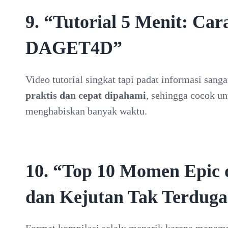
9. “Tutorial 5 Menit: Ca
DAGET4D”
Video tutorial singkat tapi padat informasi sang
praktis dan cepat dipahami
, sehingga cocok un
menghabiskan banyak waktu.
10. “Top 10 Momen Epi
dan Kejutan Tak Terduga