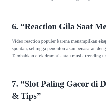
6. “Reaction Gila Saat 
Video reaction populer karena menampilkan
eks
spontan, sehingga penonton akan penasaran den
Tambahkan efek dramatis atau musik trending u
7. “Slot Paling Gacor d
& Tips”