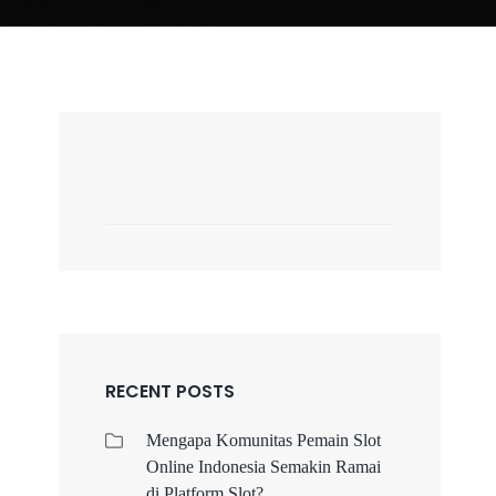
RECENT POSTS
Mengapa Komunitas Pemain Slot
Online Indonesia Semakin Ramai
di Platform Slot?