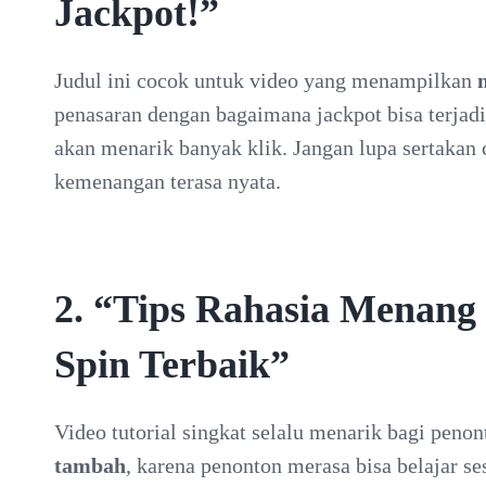
Jackpot!”
Judul ini cocok untuk video yang menampilkan
penasaran dengan bagaimana jackpot bisa terja
akan menarik banyak klik. Jangan lupa sertakan c
kemenangan terasa nyata.
2. “Tips Rahasia Menang
Spin Terbaik”
Video tutorial singkat selalu menarik bagi pen
tambah
, karena penonton merasa bisa belajar s