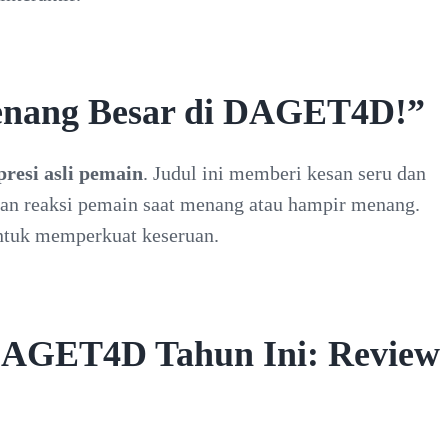
Menang Besar di DAGET4D!”
presi asli pemain
. Judul ini memberi kesan seru dan
gan reaksi pemain saat menang atau hampir menang.
ntuk memperkuat keseruan.
i DAGET4D Tahun Ini: Review