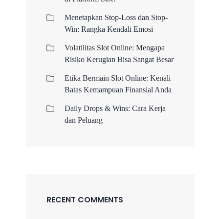
Menetapkan Stop-Loss dan Stop-
Win: Rangka Kendali Emosi
Volatilitas Slot Online: Mengapa
Risiko Kerugian Bisa Sangat Besar
Etika Bermain Slot Online: Kenali
Batas Kemampuan Finansial Anda
Daily Drops & Wins: Cara Kerja
dan Peluang
RECENT COMMENTS