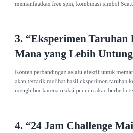
memanfaatkan free spin, kombinasi simbol Scatte
3. “Eksperimen Taruhan 
Mana yang Lebih Untung
Konten perbandingan selalu efektif untuk memanc
akan tertarik melihat hasil eksperimen taruhan ke
menghibur karena reaksi pemain akan berbeda te
4. “24 Jam Challenge M