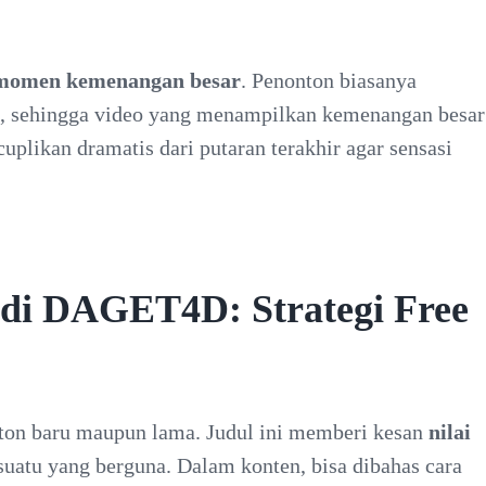
momen kemenangan besar
. Penonton biasanya
di, sehingga video yang menampilkan kemenangan besar
uplikan dramatis dari putaran terakhir agar sensasi
 di DAGET4D: Strategi Free
onton baru maupun lama. Judul ini memberi kesan
nilai
esuatu yang berguna. Dalam konten, bisa dibahas cara