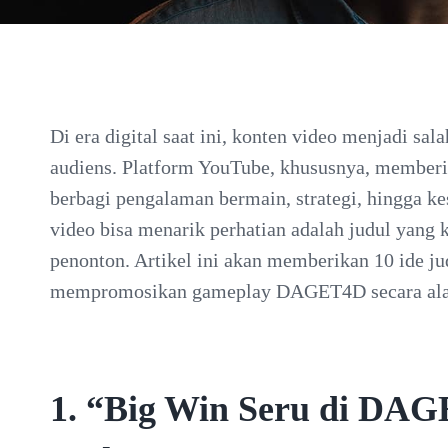
Di era digital saat ini, konten video menjadi sal
audiens. Platform YouTube, khususnya, member
berbagi pengalaman bermain, strategi, hingga k
video bisa menarik perhatian adalah judul yang 
penonton. Artikel ini akan memberikan 10 ide j
mempromosikan gameplay DAGET4D secara alam
1. “Big Win Seru di DAG