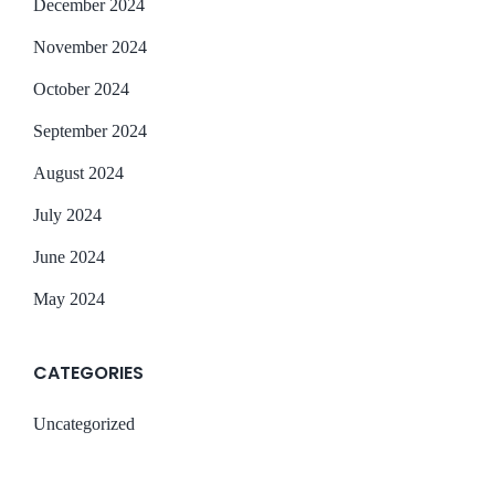
December 2024
November 2024
October 2024
September 2024
August 2024
July 2024
June 2024
May 2024
CATEGORIES
Uncategorized