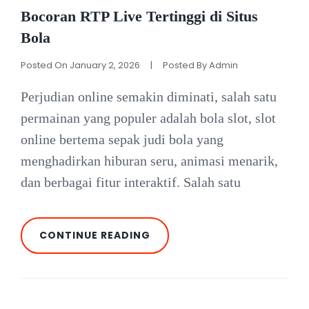
Links
Bocoran RTP Live Tertinggi di Situs
Bola
Posted On
January 2, 2026
|
Posted By
Admin
Perjudian online semakin diminati, salah satu
permainan yang populer adalah bola slot, slot
online bertema sepak judi bola yang
menghadirkan hiburan seru, animasi menarik,
dan berbagai fitur interaktif. Salah satu
BOCORAN
CONTINUE READING
RTP
LIVE
TERTINGGI
DI
SITUS