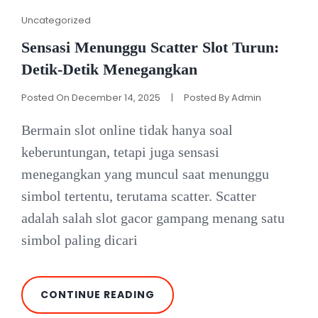
BOLA
Cat
Uncategorized
Links
Sensasi Menunggu Scatter Slot Turun:
Detik-Detik Menegangkan
Posted On
December 14, 2025
|
Posted By
Admin
Bermain slot online tidak hanya soal
keberuntungan, tetapi juga sensasi
menegangkan yang muncul saat menunggu
simbol tertentu, terutama scatter. Scatter
adalah salah slot gacor gampang menang satu
simbol paling dicari
SENSASI
CONTINUE READING
MENUNGGU