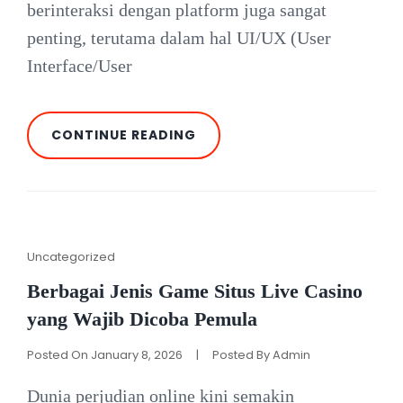
berinteraksi dengan platform juga sangat
penting, terutama dalam hal UI/UX (User
Interface/User
AKSESIBILITAS
CONTINUE READING
UI/UX:
MEMBACA
INFORMASI
KUNCI
DENGAN
CEPAT
Cat
Uncategorized
Links
Berbagai Jenis Game Situs Live Casino
yang Wajib Dicoba Pemula
Posted On
January 8, 2026
|
Posted By
Admin
Dunia perjudian online kini semakin